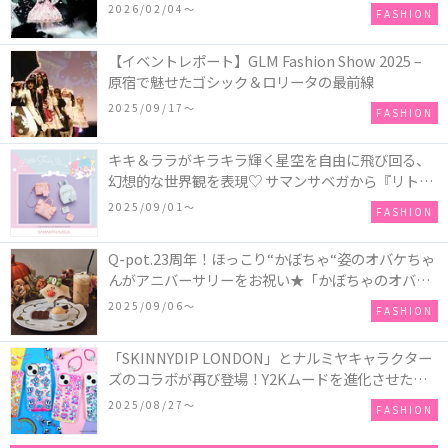
COLLECTION in TOKYO
2026/02/04〜
FASHION
【イベントレポート】GLM Fashion Show 2025 –
原宿で魅せたゴシック＆ロリータの最前線
2025/09/17〜
FASHION
キキ＆ララがキラキラ輝く星空を自由に飛び回る、
幻想的な世界観を表現♡ サマンサベガから『リトル
ツインスターズ』50周年アニバーサリーイヤー』を
2025/09/01〜
FASHION
記念したコレクションが登場
Q-pot.23周年！ほっこり“かぼちゃ“姿のオバケちゃ
んがアニバーサリーをお祝い★「かぼちゃのオバケ
ーキアクセサリー」が新発売！Q-pot CAFE.では
2025/09/06〜
FASHION
「かぼちゃのオバケーキプレート」も登場
「SKINNYDIP LONDON」とナルミヤキャラクター
ズのコラボが再び登場！Y2Kムードを進化させた新
作コレクションを発売♪
2025/08/27〜
FASHION