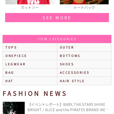
トソー
トートバッグ
ニーハイソ
SEE MORE
ITEM CATEGORIES
TOPS
OUTER
ONEPIECE
BOTTOMS
LEGWEAR
SHOES
BAG
ACCESSORIES
HAT
HAIR STYLE
FASHION NEWS
【イベントレポート】BABY, THE STARS SHINE
BRIGHT / ALICE and the PIRATES BRAND-NEW