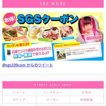
SEE MORE
@sgs109com からのツイート
STREET GIRLS SNAP
ニュース
インタビュー
試写会
スナップ
クーポン
原宿店舗