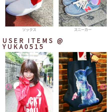
スニーカー
パンプス
USER ITEMS
@
YUKA0515