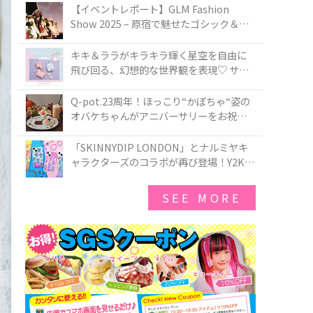
TOKYO
【イベントレポート】GLM Fashion
Show 2025 – 原宿で魅せたゴシック＆ロ
リータの最前線
キキ＆ララがキラキラ輝く星空を自由に
飛び回る、幻想的な世界観を表現♡ サマ
ンサベガから『リトルツインスターズ』
50周年アニバーサリーイヤー』を記念し
Q-pot.23周年！ほっこり“かぼちゃ“姿の
たコレクションが登場
オバケちゃんがアニバーサリーをお祝い
★「かぼちゃのオバケーキアクセサリ
ー」が新発売！Q-pot CAFE.では「かぼち
「SKINNYDIP LONDON」とナルミヤキ
ゃのオバケーキプレート」も登場
ャラクターズのコラボが再び登場！Y2Kム
ードを進化させた新作コレクションを発
売♪
SEE MORE