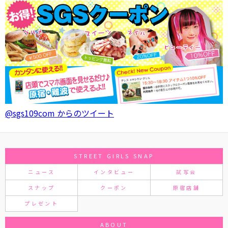
@sgs109com からのツイート
STREET GIRLS SNAP
ニュース
インタビュー
試写会
スナップ
クーポン
原宿店舗
プレゼント
ABOUT