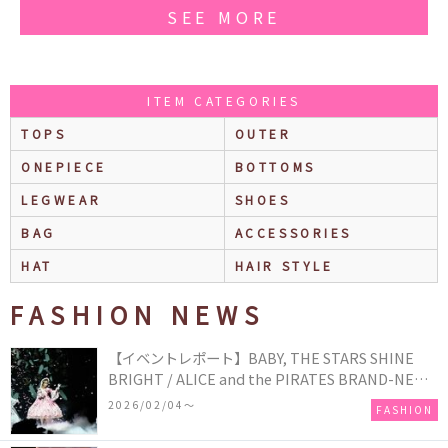
SEE MORE
ITEM CATEGORIES
TOPS
OUTER
ONEPIECE
BOTTOMS
LEGWEAR
SHOES
BAG
ACCESSORIES
HAT
HAIR STYLE
FASHION NEWS
【イベントレポート】BABY, THE STARS SHINE
BRIGHT / ALICE and the PIRATES BRAND-NEW
COLLECTION in TOKYO
2026/02/04〜
FASHION