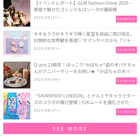
【イベントレポート】GLM Fashion Show 2025 –
原宿で魅せたゴシック＆ロリータの最前線
2025/09/17〜
FASHION
キキ＆ララがキラキラ輝く星空を自由に飛び回る、
幻想的な世界観を表現♡ サマンサベガから『リトル
ツインスターズ』50周年アニバーサリーイヤー』を
2025/09/01〜
FASHION
記念したコレクションが登場
Q-pot.23周年！ほっこり“かぼちゃ“姿のオバケちゃ
んがアニバーサリーをお祝い★「かぼちゃのオバケ
ーキアクセサリー」が新発売！Q-pot CAFE.では
2025/09/06〜
FASHION
「かぼちゃのオバケーキプレート」も登場
「SKINNYDIP LONDON」とナルミヤキャラクター
ズのコラボが再び登場！Y2Kムードを進化させた新
作コレクションを発売♪
2025/08/27〜
FASHION
SEE MORE