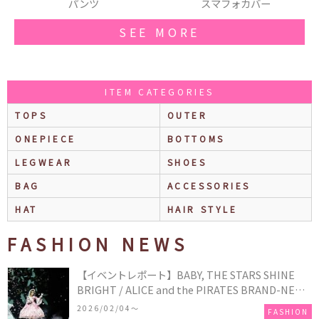
ンツ
スマフォカバー
ブロー
SEE MORE
ITEM CATEGORIES
TOPS
OUTER
ONEPIECE
BOTTOMS
LEGWEAR
SHOES
BAG
ACCESSORIES
HAT
HAIR STYLE
FASHION NEWS
【イベントレポート】BABY, THE STARS SHINE
BRIGHT / ALICE and the PIRATES BRAND-NEW
COLLECTION in TOKYO
2026/02/04〜
FASHION