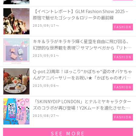
【イベントレポート】GLM Fashion Show 2025 –
原宿で魅せたゴシック＆ロリータの最前線
2025/09/17〜
FASHION
キキ＆ララがキラキラ輝く星空を自由に飛び回る、
幻想的な世界観を表現♡ サマンサベガから『リトル
ツインスターズ』50周年アニバーサリーイヤー』を
2025/09/01〜
FASHION
記念したコレクションが登場
Q-pot.23周年！ほっこり“かぼちゃ“姿のオバケちゃ
んがアニバーサリーをお祝い★「かぼちゃのオバケ
ーキアクセサリー」が新発売！Q-pot CAFE.では
2025/09/06〜
FASHION
「かぼちゃのオバケーキプレート」も登場
「SKINNYDIP LONDON」とナルミヤキャラクター
ズのコラボが再び登場！Y2Kムードを進化させた新
作コレクションを発売♪
2025/08/27〜
FASHION
SEE MORE