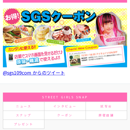
@sgs109com からのツイート
STREET GIRLS SNAP
ニュース
インタビュー
試写会
スナップ
クーポン
原宿店舗
プレゼント