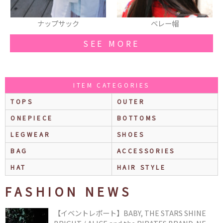
ク
ベレー帽
チョーカー
SEE MORE
ITEM CATEGORIES
TOPS
OUTER
ONEPIECE
BOTTOMS
LEGWEAR
SHOES
BAG
ACCESSORIES
HAT
HAIR STYLE
FASHION NEWS
【イベントレポート】BABY, THE STARS SHINE