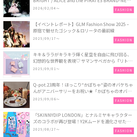
BRIGHT / ALICE and the PIRATES BRAND-NEW
COLLECTION in TOKYO
2026/02/04〜
FASHION
【イベントレポート】GLM Fashion Show 2025 –
原宿で魅せたゴシック＆ロリータの最前線
2025/09/17〜
FASHION
キキ＆ララがキラキラ輝く星空を自由に飛び回る、
幻想的な世界観を表現♡ サマンサベガから『リトル
ツインスターズ』50周年アニバーサリーイヤー』を
2025/09/01〜
FASHION
記念したコレクションが登場
Q-pot.23周年！ほっこり“かぼちゃ“姿のオバケちゃ
んがアニバーサリーをお祝い★「かぼちゃのオバケ
ーキアクセサリー」が新発売！Q-pot CAFE.では
2025/09/06〜
FASHION
「かぼちゃのオバケーキプレート」も登場
「SKINNYDIP LONDON」とナルミヤキャラクター
ズのコラボが再び登場！Y2Kムードを進化させた新
作コレクションを発売♪
2025/08/27〜
FASHION