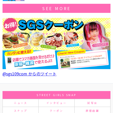
SEE MORE
@sgs109com からのツイート
STREET GIRLS SNAP
ニュース
インタビュー
試写会
スナップ
クーポン
原宿店舗