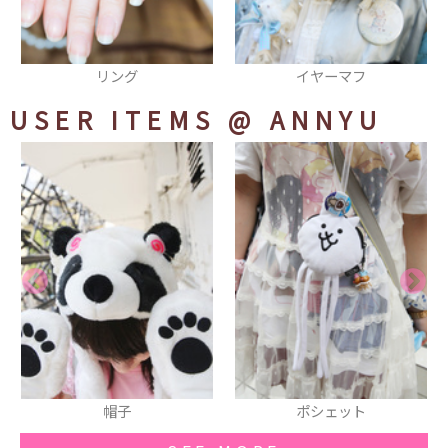
イヤーマフ
厚底シューズ
USER ITEMS
@ ANNYU
子
ポシェット
ネックレ