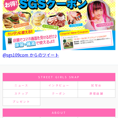
@sgs109com からのツイート
STREET GIRLS SNAP
ニュース
インタビュー
試写会
スナップ
クーポン
原宿店舗
プレゼント
ABOUT