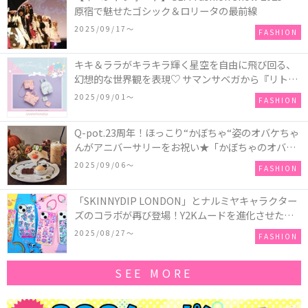
原宿で魅せたゴシック＆ロリータの最前線
2025/09/17〜
FASHION
キキ＆ララがキラキラ輝く星空を自由に飛び回る、
幻想的な世界観を表現♡ サマンサベガから『リトル
ツインスターズ』50周年アニバーサリーイヤー』を
2025/09/01〜
FASHION
記念したコレクションが登場
Q-pot.23周年！ほっこり“かぼちゃ“姿のオバケちゃ
んがアニバーサリーをお祝い★「かぼちゃのオバケ
ーキアクセサリー」が新発売！Q-pot CAFE.では
2025/09/06〜
FASHION
「かぼちゃのオバケーキプレート」も登場
「SKINNYDIP LONDON」とナルミヤキャラクター
ズのコラボが再び登場！Y2Kムードを進化させた新
作コレクションを発売♪
2025/08/27〜
FASHION
SEE MORE