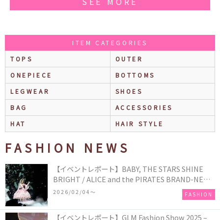
SEE MORE
ITEM CATEGORIES
TOPS
OUTER
ONEPIECE
BOTTOMS
LEGWEAR
SHOES
BAG
ACCESSORIES
HAT
HAIR STYLE
FASHION NEWS
【イベントレポート】BABY, THE STARS SHINE
BRIGHT / ALICE and the PIRATES BRAND-NEW
COLLECTION in TOKYO
2026/02/04〜
FASHION
【イベントレポート】GLM Fashion Show 2025 –