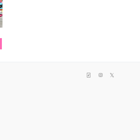
サンダル
ヘアアクセ
リン
𝕏