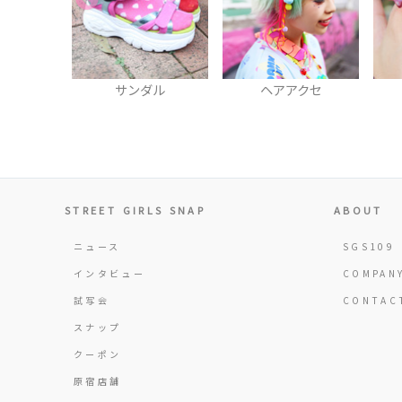
ダル
ヘアアクセ
リング
STREET GIRLS SNAP
ABOUT
ニュース
SGS109
インタビュー
COMPAN
試写会
CONTAC
スナップ
クーポン
原宿店舗