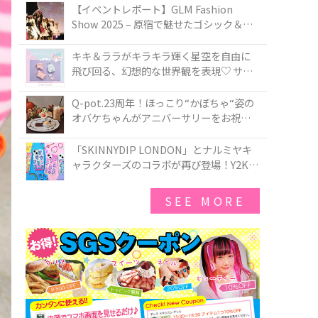
TOKYO
【イベントレポート】GLM Fashion
Show 2025 – 原宿で魅せたゴシック＆ロ
リータの最前線
キキ＆ララがキラキラ輝く星空を自由に
飛び回る、幻想的な世界観を表現♡ サマ
ンサベガから『リトルツインスターズ』
50周年アニバーサリーイヤー』を記念し
Q-pot.23周年！ほっこり“かぼちゃ“姿の
たコレクションが登場
オバケちゃんがアニバーサリーをお祝い
★「かぼちゃのオバケーキアクセサリ
ー」が新発売！Q-pot CAFE.では「かぼち
「SKINNYDIP LONDON」とナルミヤキ
ゃのオバケーキプレート」も登場
ャラクターズのコラボが再び登場！Y2Kム
ードを進化させた新作コレクションを発
売♪
SEE MORE