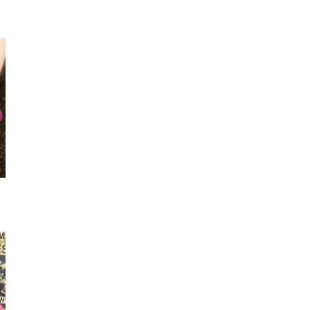
厚底サンダル
リング
ショルダ