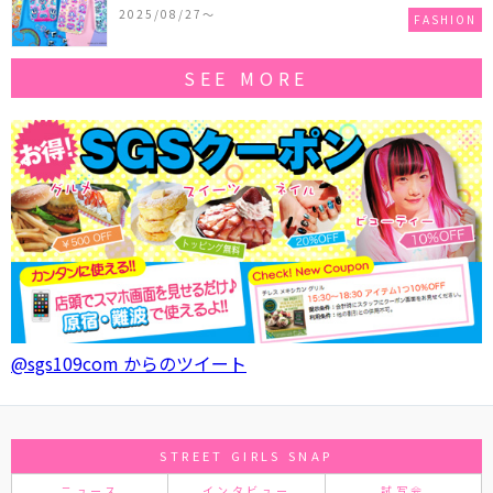
作コレクションを発売♪
2025/08/27〜
FASHION
SEE MORE
@sgs109com からのツイート
STREET GIRLS SNAP
ニュース
インタビュー
試写会