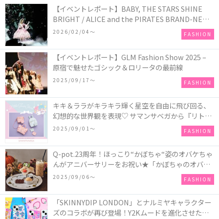
【イベントレポート】BABY, THE STARS SHINE
BRIGHT / ALICE and the PIRATES BRAND-NEW
COLLECTION in TOKYO
2026/02/04〜
FASHION
【イベントレポート】GLM Fashion Show 2025 –
原宿で魅せたゴシック＆ロリータの最前線
2025/09/17〜
FASHION
キキ＆ララがキラキラ輝く星空を自由に飛び回る、
幻想的な世界観を表現♡ サマンサベガから『リトル
ツインスターズ』50周年アニバーサリーイヤー』を
2025/09/01〜
FASHION
記念したコレクションが登場
Q-pot.23周年！ほっこり“かぼちゃ“姿のオバケちゃ
んがアニバーサリーをお祝い★「かぼちゃのオバケ
ーキアクセサリー」が新発売！Q-pot CAFE.では
2025/09/06〜
FASHION
「かぼちゃのオバケーキプレート」も登場
「SKINNYDIP LONDON」とナルミヤキャラクター
ズのコラボが再び登場！Y2Kムードを進化させた新