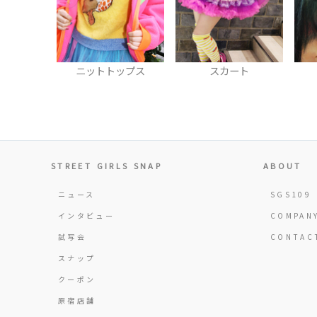
ップス
スカート
ヘアリボン
STREET GIRLS SNAP
ABOUT
ニュース
SGS109
インタビュー
COMPAN
試写会
CONTAC
スナップ
クーポン
原宿店舗