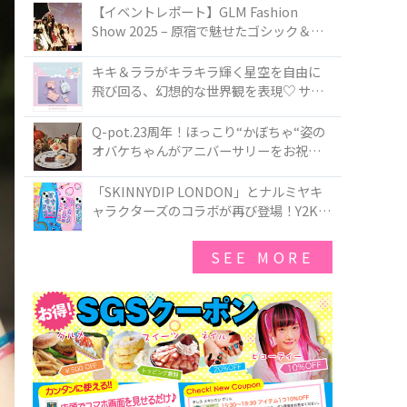
TOKYO
【イベントレポート】GLM Fashion
Show 2025 – 原宿で魅せたゴシック＆ロ
リータの最前線
キキ＆ララがキラキラ輝く星空を自由に
飛び回る、幻想的な世界観を表現♡ サマ
ンサベガから『リトルツインスターズ』
50周年アニバーサリーイヤー』を記念し
Q-pot.23周年！ほっこり“かぼちゃ“姿の
たコレクションが登場
オバケちゃんがアニバーサリーをお祝い
★「かぼちゃのオバケーキアクセサリ
ー」が新発売！Q-pot CAFE.では「かぼち
「SKINNYDIP LONDON」とナルミヤキ
ゃのオバケーキプレート」も登場
ャラクターズのコラボが再び登場！Y2Kム
ードを進化させた新作コレクションを発
売♪
SEE MORE