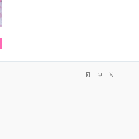
ニットトップス
スカート
ヘアリ
𝕏