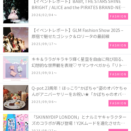
【イベントレポート】BABY, THE STARS SHINE
BRIGHT / ALICE and the PIRATES BRAND-NEW
COLLECTION in TOKYO
2026/02/04〜
FASHION
【イベントレポート】GLM Fashion Show 2025 –
原宿で魅せたゴシック＆ロリータの最前線
2025/09/17〜
FASHION
キキ＆ララがキラキラ輝く星空を自由に飛び回る、
幻想的な世界観を表現♡ サマンサベガから『リトル
ツインスターズ』50周年アニバーサリーイヤー』を
2025/09/01〜
FASHION
記念したコレクションが登場
Q-pot.23周年！ほっこり“かぼちゃ“姿のオバケちゃ
んがアニバーサリーをお祝い★「かぼちゃのオバケ
ーキアクセサリー」が新発売！Q-pot CAFE.では
2025/09/06〜
FASHION
「かぼちゃのオバケーキプレート」も登場
「SKINNYDIP LONDON」とナルミヤキャラクター
ズのコラボが再び登場！Y2Kムードを進化させた新
作コレクションを発売♪
2025/08/27〜