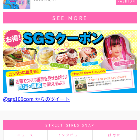
FASHION
SEE MORE
@sgs109com からのツイート
STREET GIRLS SNAP
ニュース
インタビュー
試写会