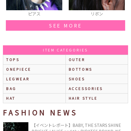
リボン
ブレスレット(布)
SEE MORE
ITEM CATEGORIES
TOPS
OUTER
ONEPIECE
BOTTOMS
LEGWEAR
SHOES
BAG
ACCESSORIES
HAT
HAIR STYLE
FASHION NEWS
【イベントレポート】BABY, THE STARS SHINE