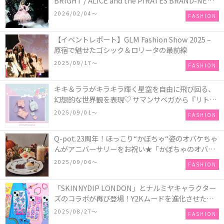
BRIGHT / ALICE and the PIRATES BRAND-NEW
COLLECTION in TOKYO
2026/02/04〜
FASHION
【イベントレポート】GLM Fashion Show 2025 –
原宿で魅せたゴシック＆ロリータの最前線
2025/09/17〜
FASHION
キキ＆ララがキラキラ輝く星空を自由に飛び回る、
幻想的な世界観を表現♡ サマンサベガから『リトル
ツインスターズ』50周年アニバーサリーイヤー』を
2025/09/01〜
FASHION
記念したコレクションが登場
Q-pot.23周年！ほっこり“かぼちゃ“姿のオバケちゃ
んがアニバーサリーをお祝い★「かぼちゃのオバケ
ーキアクセサリー」が新発売！Q-pot CAFE.では
2025/09/06〜
FASHION
「かぼちゃのオバケーキプレート」も登場
「SKINNYDIP LONDON」とナルミヤキャラクター
ズのコラボが再び登場！Y2Kムードを進化させた新
作コレクションを発売♪
2025/08/27〜
FASHION