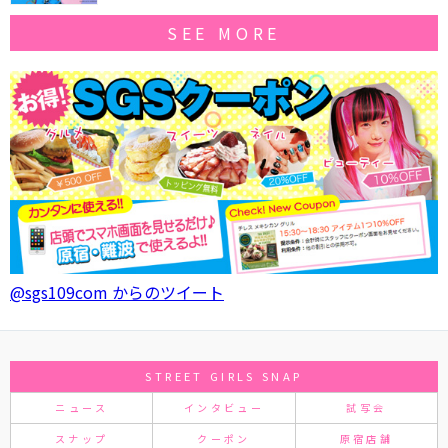
SEE MORE
@sgs109com からのツイート
STREET GIRLS SNAP
ニュース
インタビュー
試写会
スナップ
クーポン
原宿店舗