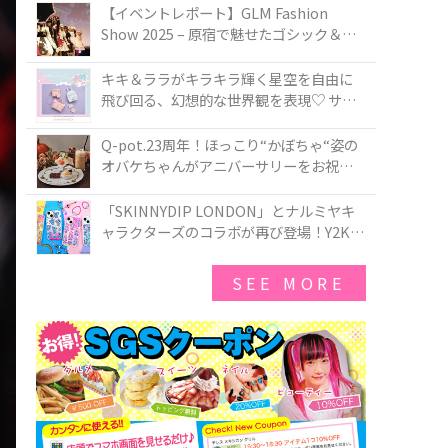
TOKYO
【イベントレポート】GLM Fashion
Show 2025 – 原宿で魅せたゴシック＆ロ
リータの最前線
キキ＆ララがキラキラ輝く星空を自由に
飛び回る、幻想的な世界観を表現♡ サマ
ンサベガから『リトルツインスターズ』
50周年アニバーサリーイヤー』を記念し
Q-pot.23周年！ほっこり“かぼちゃ“姿の
たコレクションが登場
オバケちゃんがアニバーサリーをお祝い
★「かぼちゃのオバケーキアクセサリ
ー」が新発売！Q-pot CAFE.では「かぼち
「SKINNYDIP LONDON」とナルミヤキ
ゃのオバケーキプレート」も登場
ャラクターズのコラボが再び登場！Y2Kム
ードを進化させた新作コレクションを発
売♪
SEE MORE