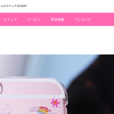
ールズスナップ SGS109
スナップ
クーポン
原宿店舗
プレゼント