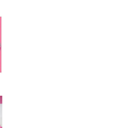
スマホカバー
厚底サンダル
リュ