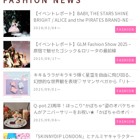
【イベントレポート】BABY, THE STARS SHINE
BRIGHT / ALICE and the PIRATES BRAND-NEW
COLLECTION in TOKYO
2026/02/04〜
FASHION
【イベントレポート】GLM Fashion Show 2025 –
原宿で魅せたゴシック＆ロリータの最前線
2025/09/17〜
FASHION
キキ＆ララがキラキラ輝く星空を自由に飛び回る、
幻想的な世界観を表現♡ サマンサベガから『リトル
ツインスターズ』50周年アニバーサリーイヤー』を
2025/09/01〜
FASHION
記念したコレクションが登場
Q-pot.23周年！ほっこり“かぼちゃ“姿のオバケちゃ
んがアニバーサリーをお祝い★「かぼちゃのオバケ
ーキアクセサリー」が新発売！Q-pot CAFE.では
2025/09/06〜
FASHION
「かぼちゃのオバケーキプレート」も登場
「SKINNYDIP LONDON」とナルミヤキャラクター