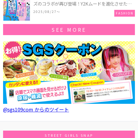
ズのコラボが再び登場！Y2Kムードを進化させた新
作コレクションを発売♪
2025/08/27〜
FASHION
SEE MORE
@sgs109com からのツイート
STREET GIRLS SNAP