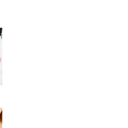
シャツ
Dropsブレスレット
デニムジ