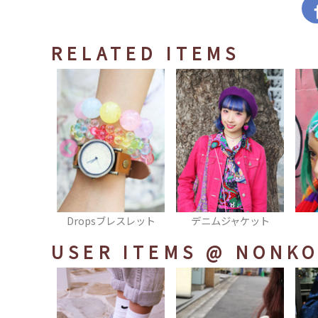
RELATED ITEMS
ツ
Dropsブレスレット
デニムジャケット
USER ITEMS
@ NONK