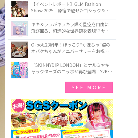
TOKYO
【イベントレポート】GLM Fashion
Show 2025 – 原宿で魅せたゴシック＆ロ
リータの最前線
キキ＆ララがキラキラ輝く星空を自由に
飛び回る、幻想的な世界観を表現♡ サマ
ンサベガから『リトルツインスターズ』
50周年アニバーサリーイヤー』を記念し
Q-pot.23周年！ほっこり“かぼちゃ“姿の
たコレクションが登場
オバケちゃんがアニバーサリーをお祝い
★「かぼちゃのオバケーキアクセサリ
ー」が新発売！Q-pot CAFE.では「かぼち
「SKINNYDIP LONDON」とナルミヤキ
ゃのオバケーキプレート」も登場
ャラクターズのコラボが再び登場！Y2Kム
ードを進化させた新作コレクションを発
売♪
SEE MORE