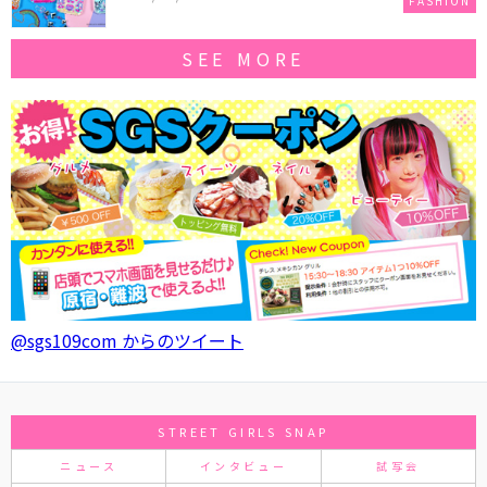
FASHION
SEE MORE
@sgs109com からのツイート
STREET GIRLS SNAP
ニュース
インタビュー
試写会