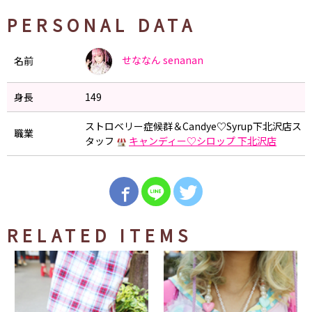
PERSONAL DATA
せななん
senanan
名前
身長
149
ストロベリー症候群＆Candye♡Syrup下北沢店ス
職業
タッフ
キャンディー♡シロップ 下北沢店
RELATED ITEMS