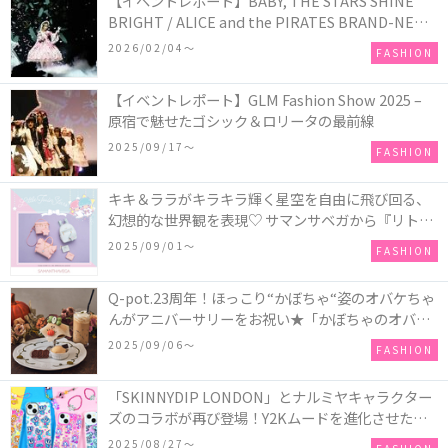
【イベントレポート】BABY, THE STARS SHINE
BRIGHT / ALICE and the PIRATES BRAND-NEW
COLLECTION in TOKYO
2026/02/04〜
FASHION
【イベントレポート】GLM Fashion Show 2025 –
原宿で魅せたゴシック＆ロリータの最前線
2025/09/17〜
FASHION
キキ＆ララがキラキラ輝く星空を自由に飛び回る、
幻想的な世界観を表現♡ サマンサベガから『リトル
ツインスターズ』50周年アニバーサリーイヤー』を
2025/09/01〜
FASHION
記念したコレクションが登場
Q-pot.23周年！ほっこり“かぼちゃ“姿のオバケちゃ
んがアニバーサリーをお祝い★「かぼちゃのオバケ
ーキアクセサリー」が新発売！Q-pot CAFE.では
2025/09/06〜
FASHION
「かぼちゃのオバケーキプレート」も登場
「SKINNYDIP LONDON」とナルミヤキャラクター
ズのコラボが再び登場！Y2Kムードを進化させた新
作コレクションを発売♪
2025/08/27〜