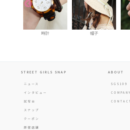
時計
帽子
スマホカバー
STREET GIRLS SNAP
ABOUT
ニュース
SGS109
インタビュー
COMPAN
試写会
CONTAC
スナップ
クーポン
原宿店舗