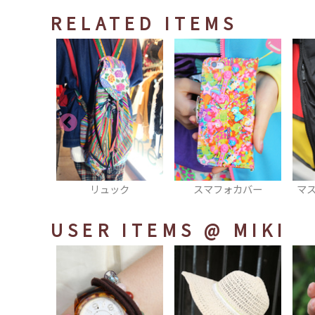
RELATED ITEMS
ュック
スマフォカバー
マスコットキーホルダ
ー
USER ITEMS
@ MIKI