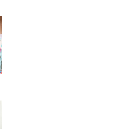
リュック
スマフォカバー
マスコッ