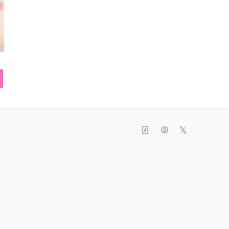
時計
帽子
ス
𝕏