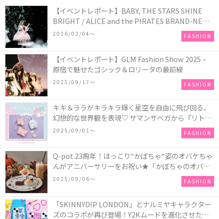
【イベントレポート】BABY, THE STARS SHINE
BRIGHT / ALICE and the PIRATES BRAND-NEW
COLLECTION in TOKYO
2026/02/04〜
FASHION
【イベントレポート】GLM Fashion Show 2025 –
原宿で魅せたゴシック＆ロリータの最前線
2025/09/17〜
FASHION
キキ＆ララがキラキラ輝く星空を自由に飛び回る、
幻想的な世界観を表現♡ サマンサベガから『リトル
ツインスターズ』50周年アニバーサリーイヤー』を
2025/09/01〜
FASHION
記念したコレクションが登場
Q-pot.23周年！ほっこり“かぼちゃ“姿のオバケちゃ
んがアニバーサリーをお祝い★「かぼちゃのオバケ
ーキアクセサリー」が新発売！Q-pot CAFE.では
2025/09/06〜
FASHION
「かぼちゃのオバケーキプレート」も登場
「SKINNYDIP LONDON」とナルミヤキャラクター
ズのコラボが再び登場！Y2Kムードを進化させた新