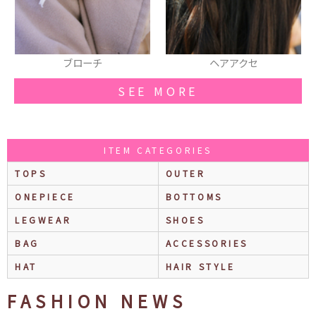
ーチ
ヘアアクセ
スマフォカ
SEE MORE
ITEM CATEGORIES
TOPS
OUTER
ONEPIECE
BOTTOMS
LEGWEAR
SHOES
BAG
ACCESSORIES
HAT
HAIR STYLE
FASHION NEWS