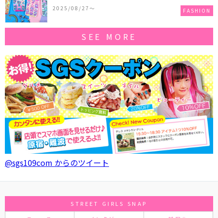
作コレクションを発売♪
2025/08/27〜
FASHION
SEE MORE
@sgs109com からのツイート
STREET GIRLS SNAP