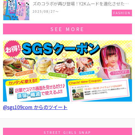
ズのコラボが再び登場！Y2Kムードを進化させた新
作コレクションを発売♪
2025/08/27〜
FASHION
SEE MORE
@sgs109com からのツイート
STREET GIRLS SNAP