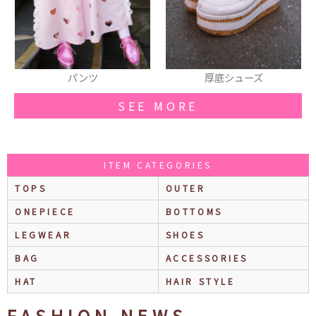
厚底シューズ
スカート
SEE MORE
ITEM CATEGORIES
TOPS
OUTER
ONEPIECE
BOTTOMS
LEGWEAR
SHOES
BAG
ACCESSORIES
HAT
HAIR STYLE
FASHION NEWS