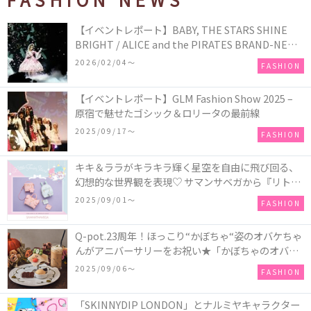
【イベントレポート】BABY, THE STARS SHINE
BRIGHT / ALICE and the PIRATES BRAND-NEW
COLLECTION in TOKYO
2026/02/04〜
FASHION
【イベントレポート】GLM Fashion Show 2025 –
原宿で魅せたゴシック＆ロリータの最前線
2025/09/17〜
FASHION
キキ＆ララがキラキラ輝く星空を自由に飛び回る、
幻想的な世界観を表現♡ サマンサベガから『リトル
ツインスターズ』50周年アニバーサリーイヤー』を
2025/09/01〜
FASHION
記念したコレクションが登場
Q-pot.23周年！ほっこり“かぼちゃ“姿のオバケちゃ
んがアニバーサリーをお祝い★「かぼちゃのオバケ
ーキアクセサリー」が新発売！Q-pot CAFE.では
2025/09/06〜
FASHION
「かぼちゃのオバケーキプレート」も登場
「SKINNYDIP LONDON」とナルミヤキャラクター