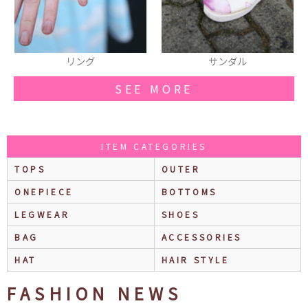
ング
サンダル
スカー
SEE MORE
ITEM CATEGORIES
TOPS
OUTER
ONEPIECE
BOTTOMS
LEGWEAR
SHOES
BAG
ACCESSORIES
HAT
HAIR STYLE
FASHION NEWS