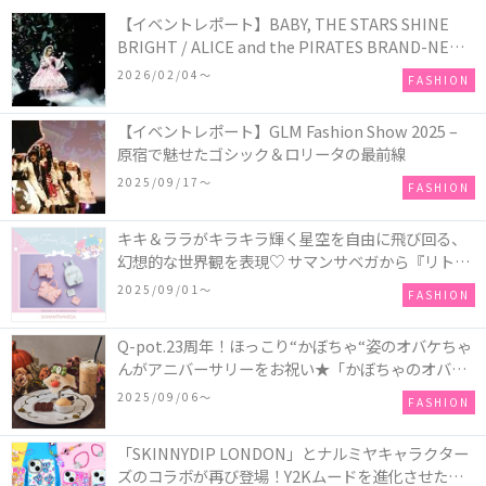
【イベントレポート】BABY, THE STARS SHINE
BRIGHT / ALICE and the PIRATES BRAND-NEW
COLLECTION in TOKYO
2026/02/04〜
FASHION
【イベントレポート】GLM Fashion Show 2025 –
原宿で魅せたゴシック＆ロリータの最前線
2025/09/17〜
FASHION
キキ＆ララがキラキラ輝く星空を自由に飛び回る、
幻想的な世界観を表現♡ サマンサベガから『リトル
ツインスターズ』50周年アニバーサリーイヤー』を
2025/09/01〜
FASHION
記念したコレクションが登場
Q-pot.23周年！ほっこり“かぼちゃ“姿のオバケちゃ
んがアニバーサリーをお祝い★「かぼちゃのオバケ
ーキアクセサリー」が新発売！Q-pot CAFE.では
2025/09/06〜
FASHION
「かぼちゃのオバケーキプレート」も登場
「SKINNYDIP LONDON」とナルミヤキャラクター
ズのコラボが再び登場！Y2Kムードを進化させた新