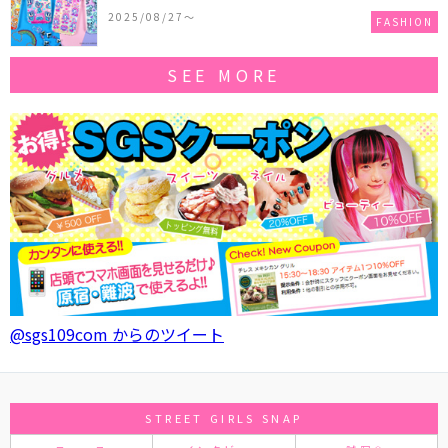
作コレクションを発売♪
2025/08/27〜
FASHION
SEE MORE
@sgs109com からのツイート
STREET GIRLS SNAP