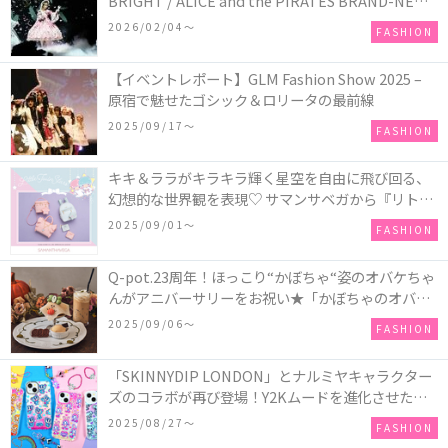
BRIGHT / ALICE and the PIRATES BRAND-NEW
COLLECTION in TOKYO
2026/02/04〜
FASHION
【イベントレポート】GLM Fashion Show 2025 –
原宿で魅せたゴシック＆ロリータの最前線
2025/09/17〜
FASHION
キキ＆ララがキラキラ輝く星空を自由に飛び回る、
幻想的な世界観を表現♡ サマンサベガから『リトル
ツインスターズ』50周年アニバーサリーイヤー』を
2025/09/01〜
FASHION
記念したコレクションが登場
Q-pot.23周年！ほっこり“かぼちゃ“姿のオバケちゃ
んがアニバーサリーをお祝い★「かぼちゃのオバケ
ーキアクセサリー」が新発売！Q-pot CAFE.では
2025/09/06〜
FASHION
「かぼちゃのオバケーキプレート」も登場
「SKINNYDIP LONDON」とナルミヤキャラクター
ズのコラボが再び登場！Y2Kムードを進化させた新
作コレクションを発売♪
2025/08/27〜
FASHION