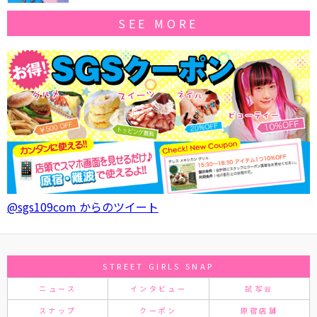
SEE MORE
@sgs109com からのツイート
STREET GIRLS SNAP
ニュース
インタビュー
試写会
スナップ
クーポン
原宿店舗