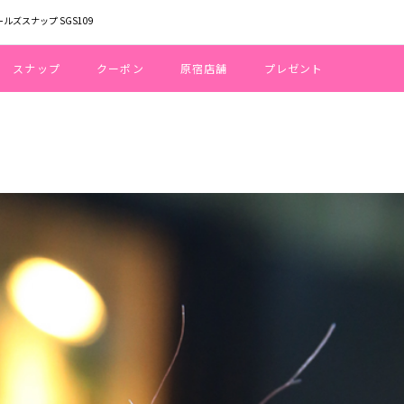
ールズスナップ SGS109
スナップ
クーポン
原宿店舗
プレゼント