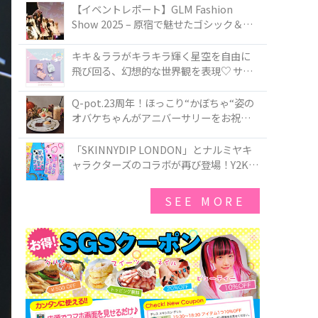
TOKYO
【イベントレポート】GLM Fashion
Show 2025 – 原宿で魅せたゴシック＆ロ
リータの最前線
キキ＆ララがキラキラ輝く星空を自由に
飛び回る、幻想的な世界観を表現♡ サマ
ンサベガから『リトルツインスターズ』
50周年アニバーサリーイヤー』を記念し
Q-pot.23周年！ほっこり“かぼちゃ“姿の
たコレクションが登場
オバケちゃんがアニバーサリーをお祝い
★「かぼちゃのオバケーキアクセサリ
ー」が新発売！Q-pot CAFE.では「かぼち
「SKINNYDIP LONDON」とナルミヤキ
ゃのオバケーキプレート」も登場
ャラクターズのコラボが再び登場！Y2Kム
ードを進化させた新作コレクションを発
売♪
SEE MORE