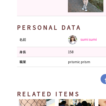
PERSONAL DATA
sumi
sumi
名前
身長
158
職業
prismic prism
RELATED ITEMS