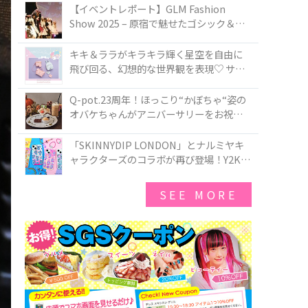
TOKYO
【イベントレポート】GLM Fashion
Show 2025 – 原宿で魅せたゴシック＆ロ
リータの最前線
キキ＆ララがキラキラ輝く星空を自由に
飛び回る、幻想的な世界観を表現♡ サマ
ンサベガから『リトルツインスターズ』
50周年アニバーサリーイヤー』を記念し
Q-pot.23周年！ほっこり“かぼちゃ“姿の
たコレクションが登場
オバケちゃんがアニバーサリーをお祝い
★「かぼちゃのオバケーキアクセサリ
ー」が新発売！Q-pot CAFE.では「かぼち
「SKINNYDIP LONDON」とナルミヤキ
ゃのオバケーキプレート」も登場
ャラクターズのコラボが再び登場！Y2Kム
ードを進化させた新作コレクションを発
売♪
SEE MORE