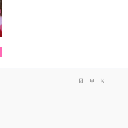
コート
パンプス
帽
𝕏