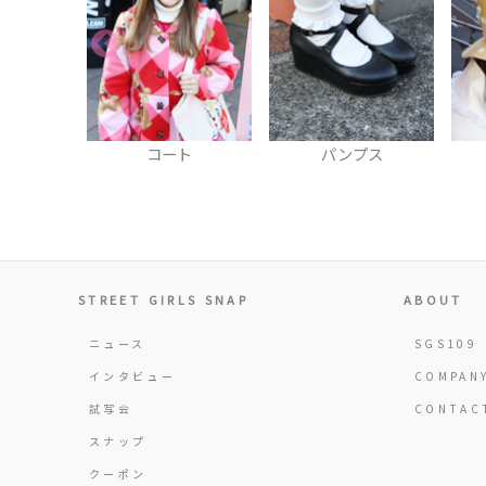
ト
パンプス
帽子
STREET GIRLS SNAP
ABOUT
ニュース
SGS109
インタビュー
COMPAN
試写会
CONTAC
スナップ
クーポン