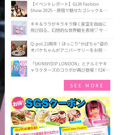
TOKYO
【イベントレポート】GLM Fashion
Show 2025 – 原宿で魅せたゴシック＆ロ
リータの最前線
キキ＆ララがキラキラ輝く星空を自由に
飛び回る、幻想的な世界観を表現♡ サマ
ンサベガから『リトルツインスターズ』
50周年アニバーサリーイヤー』を記念し
Q-pot.23周年！ほっこり“かぼちゃ“姿の
たコレクションが登場
オバケちゃんがアニバーサリーをお祝い
★「かぼちゃのオバケーキアクセサリ
ー」が新発売！Q-pot CAFE.では「かぼち
「SKINNYDIP LONDON」とナルミヤキ
ゃのオバケーキプレート」も登場
ャラクターズのコラボが再び登場！Y2Kム
ードを進化させた新作コレクションを発
売♪
SEE MORE