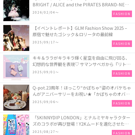
BRIGHT / ALICE and the PIRATES BRAND-NEW
COLLECTION in TOKYO
2026/02/04〜
FASHION
【イベントレポート】GLM Fashion Show 2025 –
原宿で魅せたゴシック＆ロリータの最前線
2025/09/17〜
FASHION
キキ＆ララがキラキラ輝く星空を自由に飛び回る、
幻想的な世界観を表現♡ サマンサベガから『リトル
ツインスターズ』50周年アニバーサリーイヤー』を
2025/09/01〜
FASHION
記念したコレクションが登場
Q-pot.23周年！ほっこり“かぼちゃ“姿のオバケちゃ
んがアニバーサリーをお祝い★「かぼちゃのオバケ
ーキアクセサリー」が新発売！Q-pot CAFE.では
2025/09/06〜
FASHION
「かぼちゃのオバケーキプレート」も登場
「SKINNYDIP LONDON」とナルミヤキャラクター
ズのコラボが再び登場！Y2Kムードを進化させた新
作コレクションを発売♪
2025/08/27〜
FASHION