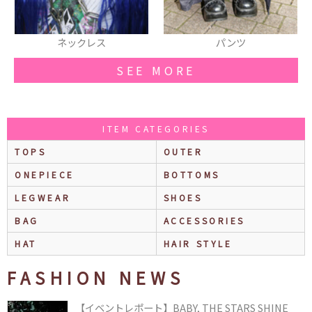
パンツ
ベルト
SEE MORE
ITEM CATEGORIES
TOPS
OUTER
ONEPIECE
BOTTOMS
LEGWEAR
SHOES
BAG
ACCESSORIES
HAT
HAIR STYLE
FASHION NEWS
【イベントレポート】BABY, THE STARS SHINE