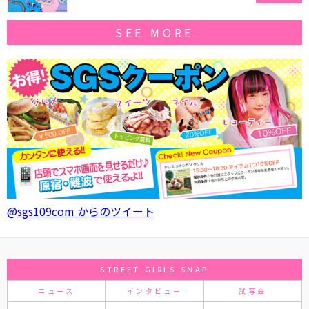
SEE MORE
@sgs109com からのツイート
STREET GIRLS SNAP
ニュース
インタビュー
試写会