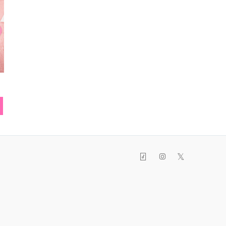
ブラウス
もこもこミトン
リボ
𝕏