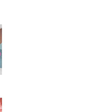
魔法の杖
エプロンチューブワン
ネイ
ピース