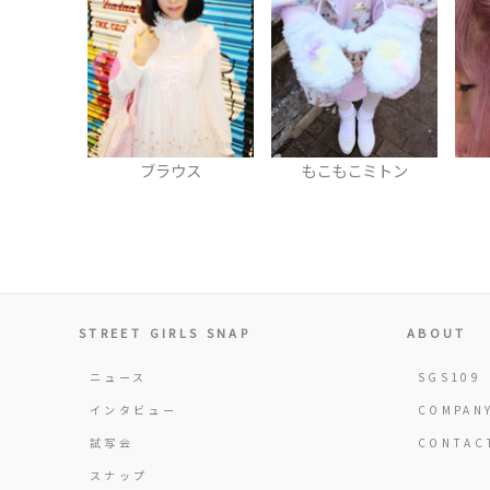
ウス
もこもこミトン
リボン
く
STREET GIRLS SNAP
ABOUT
ニュース
SGS109
インタビュー
COMPAN
試写会
CONTAC
スナップ