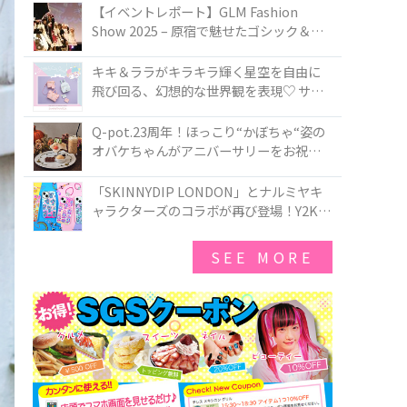
TOKYO
【イベントレポート】GLM Fashion
Show 2025 – 原宿で魅せたゴシック＆ロ
リータの最前線
キキ＆ララがキラキラ輝く星空を自由に
飛び回る、幻想的な世界観を表現♡ サマ
ンサベガから『リトルツインスターズ』
50周年アニバーサリーイヤー』を記念し
Q-pot.23周年！ほっこり“かぼちゃ“姿の
たコレクションが登場
オバケちゃんがアニバーサリーをお祝い
★「かぼちゃのオバケーキアクセサリ
ー」が新発売！Q-pot CAFE.では「かぼち
「SKINNYDIP LONDON」とナルミヤキ
ゃのオバケーキプレート」も登場
ャラクターズのコラボが再び登場！Y2Kム
ードを進化させた新作コレクションを発
売♪
SEE MORE