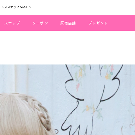
ールズスナップ SGS109
スナップ
クーポン
原宿店舗
プレゼント