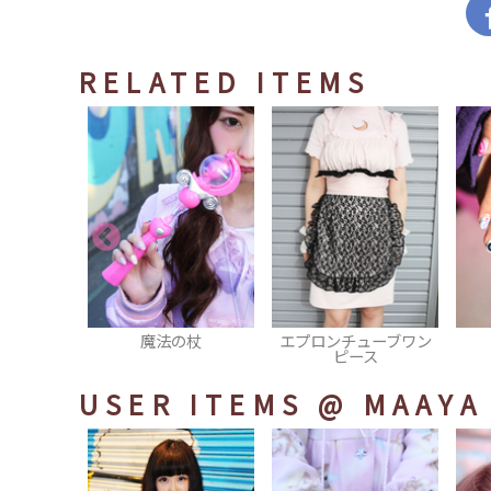
RELATED ITEMS
の杖
エプロンチューブワン
ネイル
ピース
USER ITEMS
@ MAAYA