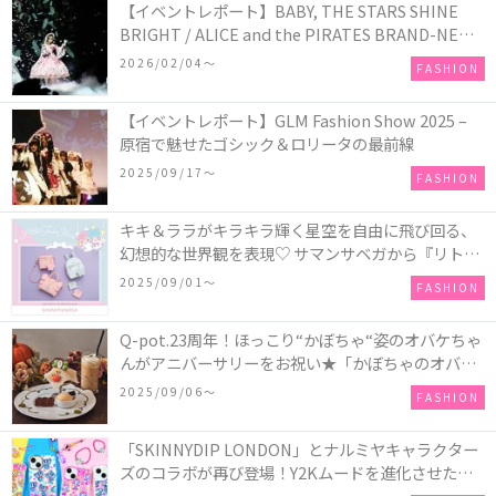
【イベントレポート】BABY, THE STARS SHINE
BRIGHT / ALICE and the PIRATES BRAND-NEW
COLLECTION in TOKYO
2026/02/04〜
FASHION
【イベントレポート】GLM Fashion Show 2025 –
原宿で魅せたゴシック＆ロリータの最前線
2025/09/17〜
FASHION
キキ＆ララがキラキラ輝く星空を自由に飛び回る、
幻想的な世界観を表現♡ サマンサベガから『リトル
ツインスターズ』50周年アニバーサリーイヤー』を
2025/09/01〜
FASHION
記念したコレクションが登場
Q-pot.23周年！ほっこり“かぼちゃ“姿のオバケちゃ
んがアニバーサリーをお祝い★「かぼちゃのオバケ
ーキアクセサリー」が新発売！Q-pot CAFE.では
2025/09/06〜
FASHION
「かぼちゃのオバケーキプレート」も登場
「SKINNYDIP LONDON」とナルミヤキャラクター
ズのコラボが再び登場！Y2Kムードを進化させた新
作コレクションを発売♪