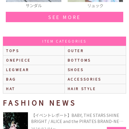
リュック
ワンピース
SEE MORE
ITEM CATEGORIES
TOPS
OUTER
ONEPIECE
BOTTOMS
LEGWEAR
SHOES
BAG
ACCESSORIES
HAT
HAIR STYLE
FASHION NEWS
【イベントレポート】BABY, THE STARS SHINE
BRIGHT / ALICE and the PIRATES BRAND-NEW
COLLECTION in TOKYO
2026/02/04〜