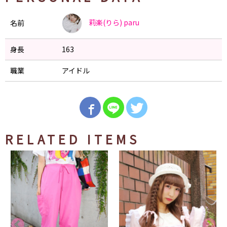
莉楽(りら)
paru
名前
身長
163
職業
アイドル
RELATED ITEMS