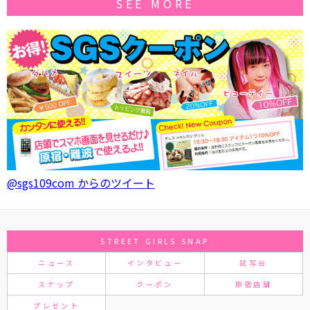
SEE MORE
@sgs109com からのツイート
STREET GIRLS SNAP
ニュース
インタビュー
試写会
スナップ
クーポン
原宿店舗
プレゼント