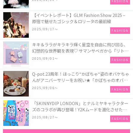
FASHION
【イベントレポート】GLM Fashion Show 2025 –
原宿で魅せたゴシック＆ロリータの最前線
2025/09/17〜
FASHION
キキ＆ララがキラキラ輝く星空を自由に飛び回る、
幻想的な世界観を表現♡ サマンサベガから『リトル
ツインスターズ』50周年アニバーサリーイヤー』を
2025/09/01〜
FASHION
記念したコレクションが登場
Q-pot.23周年！ほっこり“かぼちゃ“姿のオバケちゃ
んがアニバーサリーをお祝い★「かぼちゃのオバケ
ーキアクセサリー」が新発売！Q-pot CAFE.では
2025/09/06〜
FASHION
「かぼちゃのオバケーキプレート」も登場
「SKINNYDIP LONDON」とナルミヤキャラクター
ズのコラボが再び登場！Y2Kムードを進化させた新
作コレクションを発売♪
2025/08/27〜
FASHION