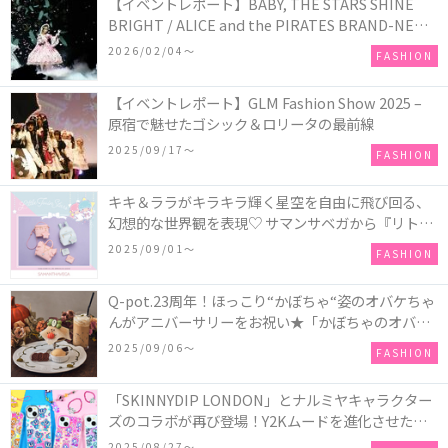
【イベントレポート】BABY, THE STARS SHINE
BRIGHT / ALICE and the PIRATES BRAND-NEW
COLLECTION in TOKYO
2026/02/04〜
FASHION
【イベントレポート】GLM Fashion Show 2025 –
原宿で魅せたゴシック＆ロリータの最前線
2025/09/17〜
FASHION
キキ＆ララがキラキラ輝く星空を自由に飛び回る、
幻想的な世界観を表現♡ サマンサベガから『リトル
ツインスターズ』50周年アニバーサリーイヤー』を
2025/09/01〜
FASHION
記念したコレクションが登場
Q-pot.23周年！ほっこり“かぼちゃ“姿のオバケちゃ
んがアニバーサリーをお祝い★「かぼちゃのオバケ
ーキアクセサリー」が新発売！Q-pot CAFE.では
2025/09/06〜
FASHION
「かぼちゃのオバケーキプレート」も登場
「SKINNYDIP LONDON」とナルミヤキャラクター
ズのコラボが再び登場！Y2Kムードを進化させた新
作コレクションを発売♪
2025/08/27〜