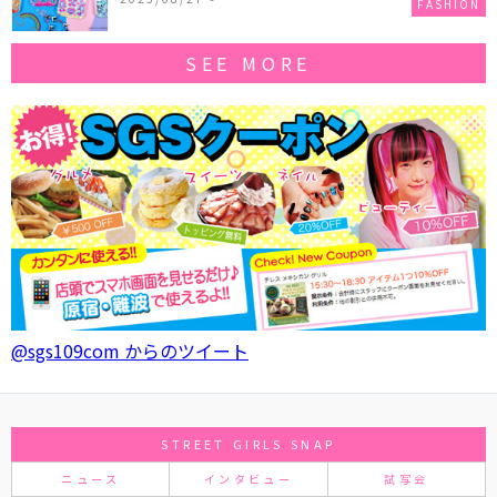
FASHION
SEE MORE
@sgs109com からのツイート
STREET GIRLS SNAP
ニュース
インタビュー
試写会