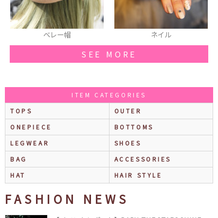
帽
ネイル
トートバッグ
SEE MORE
ITEM CATEGORIES
TOPS
OUTER
ONEPIECE
BOTTOMS
LEGWEAR
SHOES
BAG
ACCESSORIES
HAT
HAIR STYLE
FASHION NEWS