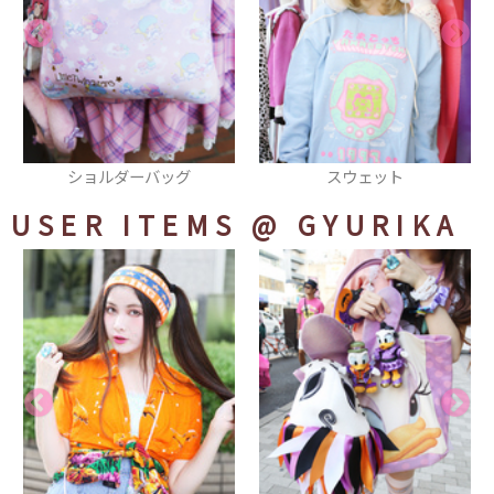
スウェット
アウター
USER ITEMS
@ GYURIKA