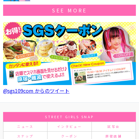
SEE MORE
@sgs109com からのツイート
STREET GIRLS SNAP
ニュース
インタビュー
試写会
スナップ
クーポン
原宿店舗