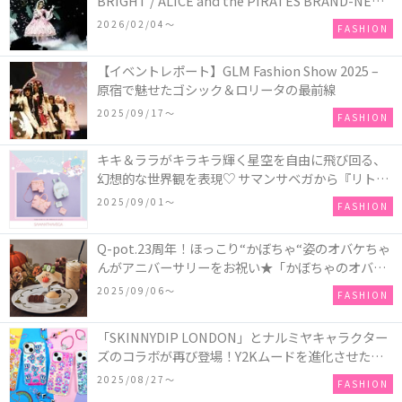
BRIGHT / ALICE and the PIRATES BRAND-NEW
COLLECTION in TOKYO
2026/02/04〜
FASHION
【イベントレポート】GLM Fashion Show 2025 –
原宿で魅せたゴシック＆ロリータの最前線
2025/09/17〜
FASHION
キキ＆ララがキラキラ輝く星空を自由に飛び回る、
幻想的な世界観を表現♡ サマンサベガから『リトル
ツインスターズ』50周年アニバーサリーイヤー』を
2025/09/01〜
FASHION
記念したコレクションが登場
Q-pot.23周年！ほっこり“かぼちゃ“姿のオバケちゃ
んがアニバーサリーをお祝い★「かぼちゃのオバケ
ーキアクセサリー」が新発売！Q-pot CAFE.では
2025/09/06〜
FASHION
「かぼちゃのオバケーキプレート」も登場
「SKINNYDIP LONDON」とナルミヤキャラクター
ズのコラボが再び登場！Y2Kムードを進化させた新
作コレクションを発売♪
2025/08/27〜
FASHION