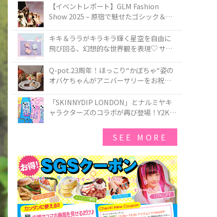
TOKYO
【イベントレポート】GLM Fashion
Show 2025 – 原宿で魅せたゴシック＆ロ
リータの最前線
キキ＆ララがキラキラ輝く星空を自由に
飛び回る、幻想的な世界観を表現♡ サマ
ンサベガから『リトルツインスターズ』
50周年アニバーサリーイヤー』を記念し
Q-pot.23周年！ほっこり“かぼちゃ“姿の
たコレクションが登場
オバケちゃんがアニバーサリーをお祝い
★「かぼちゃのオバケーキアクセサリ
ー」が新発売！Q-pot CAFE.では「かぼち
「SKINNYDIP LONDON」とナルミヤキ
ゃのオバケーキプレート」も登場
ャラクターズのコラボが再び登場！Y2Kム
ードを進化させた新作コレクションを発
売♪
SEE MORE