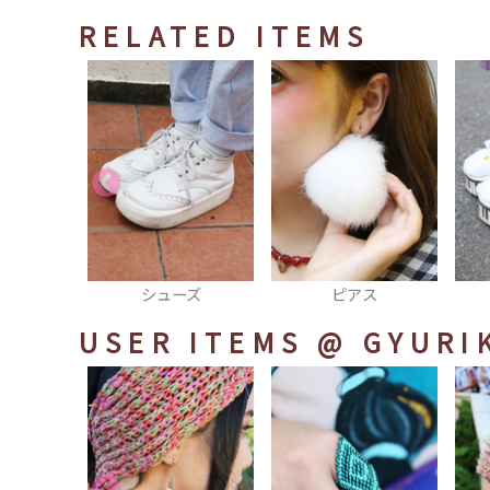
RELATED ITEMS
ーズ
ピアス
サンダル
USER ITEMS
@ GYURI