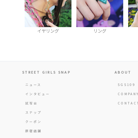
ング
リング
ヘアバンド
STREET GIRLS SNAP
ABOUT
ニュース
SGS109
インタビュー
COMPAN
試写会
CONTAC
スナップ
クーポン
原宿店舗