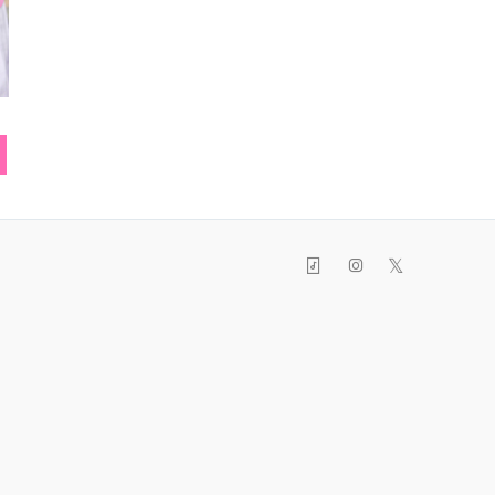
イヤリング
リング
ヘアバ
𝕏