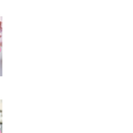
シューズ
ピアス
サン