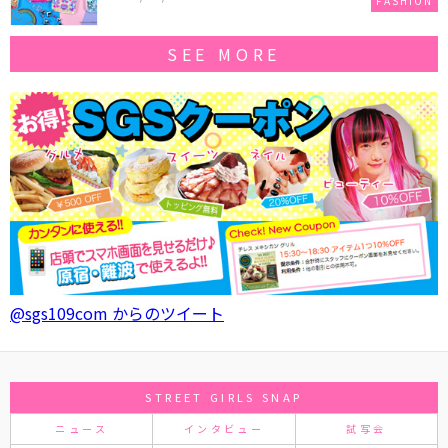
FASHION
SEE MORE
@sgs109com からのツイート
STREET GIRLS SNAP
ニュース
インタビュー
試写会