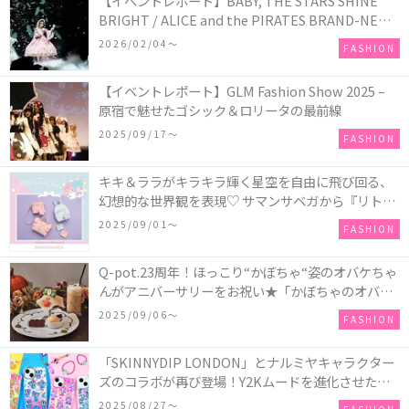
【イベントレポート】BABY, THE STARS SHINE
BRIGHT / ALICE and the PIRATES BRAND-NEW
COLLECTION in TOKYO
2026/02/04〜
FASHION
【イベントレポート】GLM Fashion Show 2025 –
原宿で魅せたゴシック＆ロリータの最前線
2025/09/17〜
FASHION
キキ＆ララがキラキラ輝く星空を自由に飛び回る、
幻想的な世界観を表現♡ サマンサベガから『リトル
ツインスターズ』50周年アニバーサリーイヤー』を
2025/09/01〜
FASHION
記念したコレクションが登場
Q-pot.23周年！ほっこり“かぼちゃ“姿のオバケちゃ
んがアニバーサリーをお祝い★「かぼちゃのオバケ
ーキアクセサリー」が新発売！Q-pot CAFE.では
2025/09/06〜
FASHION
「かぼちゃのオバケーキプレート」も登場
「SKINNYDIP LONDON」とナルミヤキャラクター
ズのコラボが再び登場！Y2Kムードを進化させた新
作コレクションを発売♪
2025/08/27〜