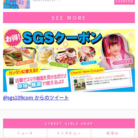
FASHION
SEE MORE
@sgs109com からのツイート
STREET GIRLS SNAP
ニュース
インタビュー
試写会