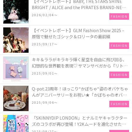
【イベントレポート】BABY, THE STARS SHINE
BRIGHT / ALICE and the PIRATES BRAND-NEW
COLLECTION in TOKYO
2026/02/04〜
FASHION
【イベントレポート】GLM Fashion Show 2025 –
原宿で魅せたゴシック＆ロリータの最前線
2025/09/17〜
FASHION
キキ＆ララがキラキラ輝く星空を自由に飛び回る、
幻想的な世界観を表現♡ サマンサベガから『リトル
ツインスターズ』50周年アニバーサリーイヤー』を
2025/09/01〜
FASHION
記念したコレクションが登場
Q-pot.23周年！ほっこり“かぼちゃ“姿のオバケちゃ
んがアニバーサリーをお祝い★「かぼちゃのオバケ
ーキアクセサリー」が新発売！Q-pot CAFE.では
2025/09/06〜
FASHION
「かぼちゃのオバケーキプレート」も登場
「SKINNYDIP LONDON」とナルミヤキャラクター
ズのコラボが再び登場！Y2Kムードを進化させた新
作コレクションを発売♪
2025/08/27〜