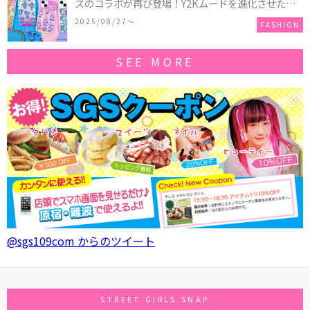
ズのコラボが再び登場！Y2Kムードを進化させた新
作コレクションを発売♪
2025/08/27〜
FASHION
SEE MORE
@sgs109com からのツイート
STREET GIRLS SNAP