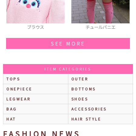
ス
チュールパニエ
ブレスレット
SEE MORE
ITEM CATEGORIES
TOPS
OUTER
ONEPIECE
BOTTOMS
LEGWEAR
SHOES
BAG
ACCESSORIES
HAT
HAIR STYLE
FASHION NEWS