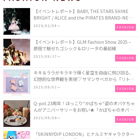
【イベントレポート】BABY, THE STARS SHINE
BRIGHT / ALICE and the PIRATES BRAND-NEW
COLLECTION in TOKYO
2026/02/04〜
FASHION
【イベントレポート】GLM Fashion Show 2025 –
原宿で魅せたゴシック＆ロリータの最前線
2025/09/17〜
FASHION
キキ＆ララがキラキラ輝く星空を自由に飛び回る、
幻想的な世界観を表現♡ サマンサベガから『リトル
ツインスターズ』50周年アニバーサリーイヤー』を
2025/09/01〜
FASHION
記念したコレクションが登場
Q-pot.23周年！ほっこり“かぼちゃ“姿のオバケちゃ
んがアニバーサリーをお祝い★「かぼちゃのオバケ
ーキアクセサリー」が新発売！Q-pot CAFE.では
2025/09/06〜
FASHION
「かぼちゃのオバケーキプレート」も登場
「SKINNYDIP LONDON」とナルミヤキャラクター