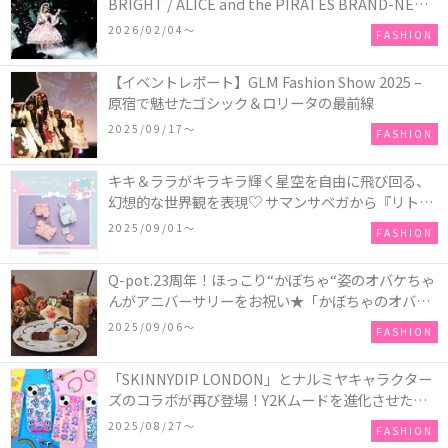
BRIGHT / ALICE and the PIRATES BRAND-NEW
COLLECTION in TOKYO
2026/02/04〜
FASHION
【イベントレポート】GLM Fashion Show 2025 –
原宿で魅せたゴシック＆ロリータの最前線
2025/09/17〜
FASHION
キキ＆ララがキラキラ輝く星空を自由に飛び回る、
幻想的な世界観を表現♡ サマンサベガから『リトル
ツインスターズ』50周年アニバーサリーイヤー』を
2025/09/01〜
FASHION
記念したコレクションが登場
Q-pot.23周年！ほっこり“かぼちゃ“姿のオバケちゃ
んがアニバーサリーをお祝い★「かぼちゃのオバケ
ーキアクセサリー」が新発売！Q-pot CAFE.では
2025/09/06〜
FASHION
「かぼちゃのオバケーキプレート」も登場
「SKINNYDIP LONDON」とナルミヤキャラクター
ズのコラボが再び登場！Y2Kムードを進化させた新
作コレクションを発売♪
2025/08/27〜
FASHION