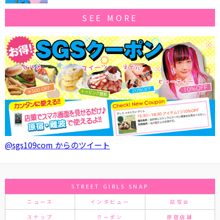
SEE MORE
@sgs109com からのツイート
STREET GIRLS SNAP
ニュース
インタビュー
試写会
スナップ
クーポン
原宿店舗