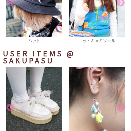
ット
ニットキャミソール
キャッ
USER ITEMS
@
SAKUPASU