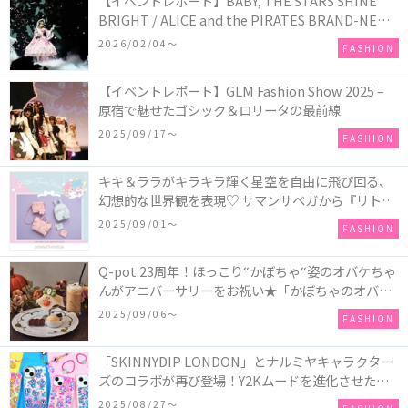
【イベントレポート】BABY, THE STARS SHINE
BRIGHT / ALICE and the PIRATES BRAND-NEW
COLLECTION in TOKYO
2026/02/04〜
FASHION
【イベントレポート】GLM Fashion Show 2025 –
原宿で魅せたゴシック＆ロリータの最前線
2025/09/17〜
FASHION
キキ＆ララがキラキラ輝く星空を自由に飛び回る、
幻想的な世界観を表現♡ サマンサベガから『リトル
ツインスターズ』50周年アニバーサリーイヤー』を
2025/09/01〜
FASHION
記念したコレクションが登場
Q-pot.23周年！ほっこり“かぼちゃ“姿のオバケちゃ
んがアニバーサリーをお祝い★「かぼちゃのオバケ
ーキアクセサリー」が新発売！Q-pot CAFE.では
2025/09/06〜
FASHION
「かぼちゃのオバケーキプレート」も登場
「SKINNYDIP LONDON」とナルミヤキャラクター
ズのコラボが再び登場！Y2Kムードを進化させた新
作コレクションを発売♪
2025/08/27〜