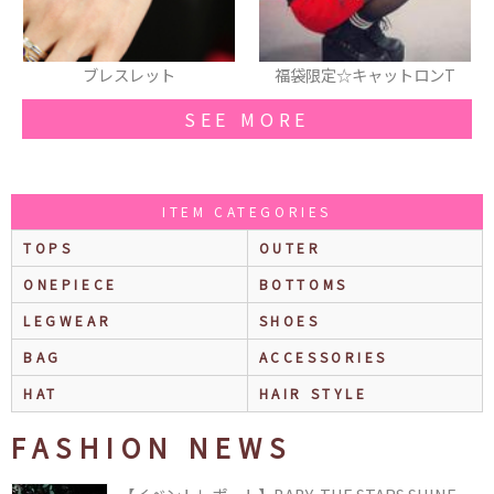
福袋限定☆キャットロンT
ブーツ
SEE MORE
ITEM CATEGORIES
TOPS
OUTER
ONEPIECE
BOTTOMS
LEGWEAR
SHOES
BAG
ACCESSORIES
HAT
HAIR STYLE
FASHION NEWS