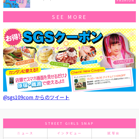
FASHION
SEE MORE
@sgs109com からのツイート
STREET GIRLS SNAP
ニュース
インタビュー
試写会