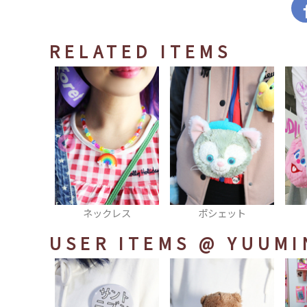
RELATED ITEMS
レス
ポシェット
トップス柄
USER ITEMS
@ YUUMI