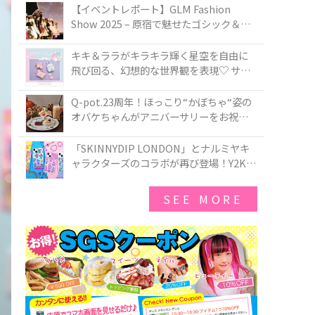
TOKYO
【イベントレポート】GLM Fashion
Show 2025 – 原宿で魅せたゴシック＆ロ
リータの最前線
キキ＆ララがキラキラ輝く星空を自由に
飛び回る、幻想的な世界観を表現♡ サマ
ンサベガから『リトルツインスターズ』
50周年アニバーサリーイヤー』を記念し
Q-pot.23周年！ほっこり“かぼちゃ“姿の
たコレクションが登場
オバケちゃんがアニバーサリーをお祝い
★「かぼちゃのオバケーキアクセサリ
ー」が新発売！Q-pot CAFE.では「かぼち
「SKINNYDIP LONDON」とナルミヤキ
ゃのオバケーキプレート」も登場
ャラクターズのコラボが再び登場！Y2Kム
ードを進化させた新作コレクションを発
売♪
SEE MORE