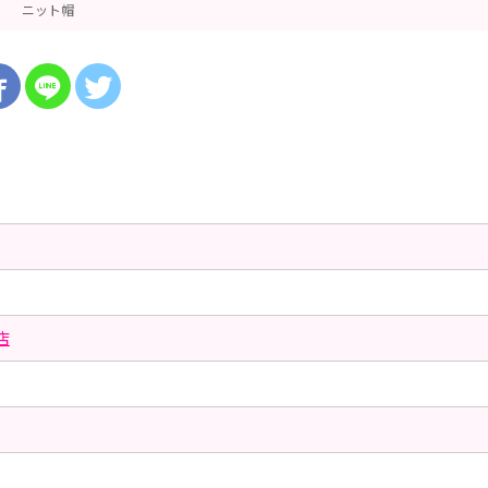
ニット帽
店