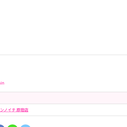
in
ンノイチ 原宿店