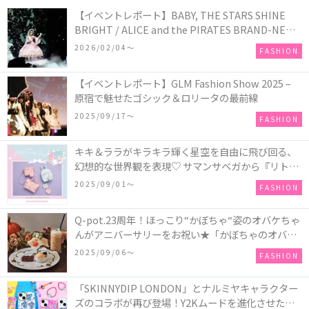
【イベントレポート】BABY, THE STARS SHINE
BRIGHT / ALICE and the PIRATES BRAND-NEW
COLLECTION in TOKYO
2026/02/04〜
FASHION
【イベントレポート】GLM Fashion Show 2025 –
原宿で魅せたゴシック＆ロリータの最前線
2025/09/17〜
FASHION
キキ＆ララがキラキラ輝く星空を自由に飛び回る、
幻想的な世界観を表現♡ サマンサベガから『リトル
ツインスターズ』50周年アニバーサリーイヤー』を
2025/09/01〜
FASHION
記念したコレクションが登場
Q-pot.23周年！ほっこり“かぼちゃ“姿のオバケちゃ
んがアニバーサリーをお祝い★「かぼちゃのオバケ
ーキアクセサリー」が新発売！Q-pot CAFE.では
2025/09/06〜
FASHION
「かぼちゃのオバケーキプレート」も登場
「SKINNYDIP LONDON」とナルミヤキャラクター
ズのコラボが再び登場！Y2Kムードを進化させた新