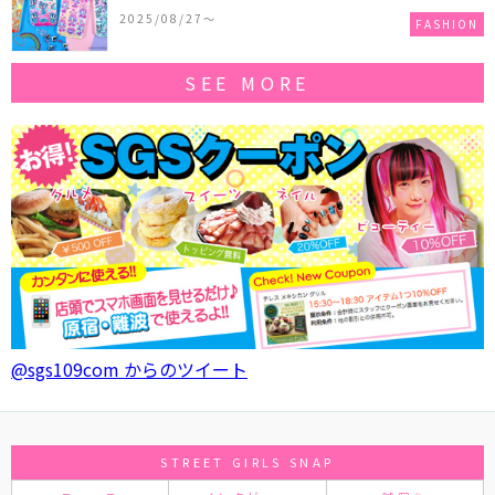
作コレクションを発売♪
2025/08/27〜
FASHION
SEE MORE
@sgs109com からのツイート
STREET GIRLS SNAP