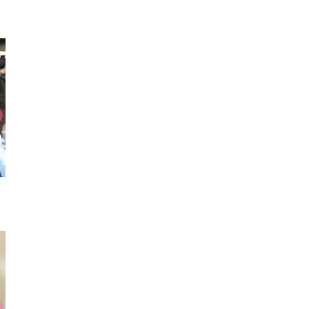
ロンT
リング
羽