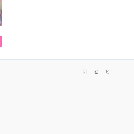
バレッタ
ブルゾン
ネック
𝕏