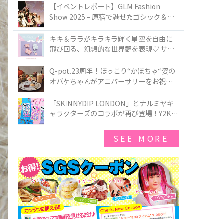
TOKYO
【イベントレポート】GLM Fashion
Show 2025 – 原宿で魅せたゴシック＆ロ
リータの最前線
キキ＆ララがキラキラ輝く星空を自由に
飛び回る、幻想的な世界観を表現♡ サマ
ンサベガから『リトルツインスターズ』
50周年アニバーサリーイヤー』を記念し
Q-pot.23周年！ほっこり“かぼちゃ“姿の
たコレクションが登場
オバケちゃんがアニバーサリーをお祝い
★「かぼちゃのオバケーキアクセサリ
ー」が新発売！Q-pot CAFE.では「かぼち
「SKINNYDIP LONDON」とナルミヤキ
ゃのオバケーキプレート」も登場
ャラクターズのコラボが再び登場！Y2Kム
ードを進化させた新作コレクションを発
売♪
SEE MORE