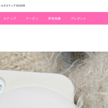
ールズスナップ SGS109
スナップ
クーポン
原宿店舗
プレゼント