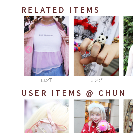
RELATED ITEMS
T
リング
羽織
USER ITEMS
@ CHUN