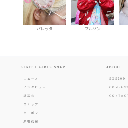
ッタ
ブルゾン
ネックレス
STREET GIRLS SNAP
ABOUT
ニュース
SGS109
インタビュー
COMPAN
試写会
CONTAC
スナップ
クーポン
原宿店舗