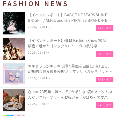
FASHION NEWS
【イベントレポート】BABY, THE STARS SHINE
BRIGHT / ALICE and the PIRATES BRAND-NEW
COLLECTION in TOKYO
2026/02/04〜
FASHION
【イベントレポート】GLM Fashion Show 2025 –
原宿で魅せたゴシック＆ロリータの最前線
2025/09/17〜
FASHION
キキ＆ララがキラキラ輝く星空を自由に飛び回る、
幻想的な世界観を表現♡ サマンサベガから『リトル
ツインスターズ』50周年アニバーサリーイヤー』を
2025/09/01〜
FASHION
記念したコレクションが登場
Q-pot.23周年！ほっこり“かぼちゃ“姿のオバケちゃ
んがアニバーサリーをお祝い★「かぼちゃのオバケ
ーキアクセサリー」が新発売！Q-pot CAFE.では
2025/09/06〜
FASHION
「かぼちゃのオバケーキプレート」も登場