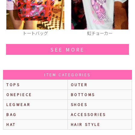
虹チョーカー
ネックレス
SEE MORE
ITEM CATEGORIES
TOPS
OUTER
ONEPIECE
BOTTOMS
LEGWEAR
SHOES
BAG
ACCESSORIES
HAT
HAIR STYLE