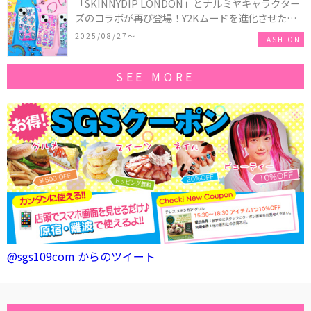
「SKINNYDIP LONDON」とナルミヤキャラクター
ズのコラボが再び登場！Y2Kムードを進化させた新
作コレクションを発売♪
2025/08/27〜
FASHION
SEE MORE
@sgs109com からのツイート