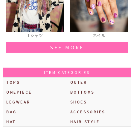
ツ
ネイル
スニーカー
SEE MORE
ITEM CATEGORIES
TOPS
OUTER
ONEPIECE
BOTTOMS
LEGWEAR
SHOES
BAG
ACCESSORIES
HAT
HAIR STYLE