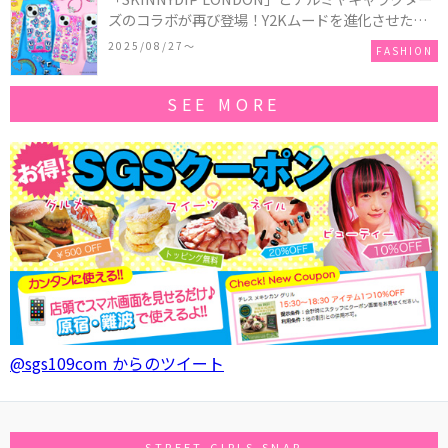
ズのコラボが再び登場！Y2Kムードを進化させた新
作コレクションを発売♪
2025/08/27〜
FASHION
SEE MORE
@sgs109com からのツイート
STREET GIRLS SNAP