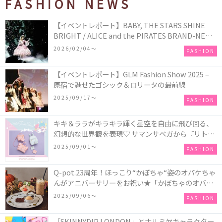
FASHION NEWS
【イベントレポート】BABY, THE STARS SHINE
BRIGHT / ALICE and the PIRATES BRAND-NEW
COLLECTION in TOKYO
2026/02/04〜
FASHION
【イベントレポート】GLM Fashion Show 2025 –
原宿で魅せたゴシック＆ロリータの最前線
2025/09/17〜
FASHION
キキ＆ララがキラキラ輝く星空を自由に飛び回る、
幻想的な世界観を表現♡ サマンサベガから『リトル
ツインスターズ』50周年アニバーサリーイヤー』を
2025/09/01〜
FASHION
記念したコレクションが登場
Q-pot.23周年！ほっこり“かぼちゃ“姿のオバケちゃ
んがアニバーサリーをお祝い★「かぼちゃのオバケ
ーキアクセサリー」が新発売！Q-pot CAFE.では
2025/09/06〜
FASHION
「かぼちゃのオバケーキプレート」も登場
「SKINNYDIP LONDON」とナルミヤキャラクター