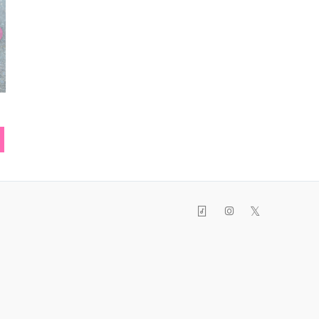
スカート
エンジェルリボンチョ
ヘア
ーカー
𝕏