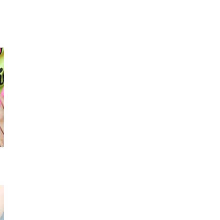
ハートのiphoneケース
コルセット
スマフォ