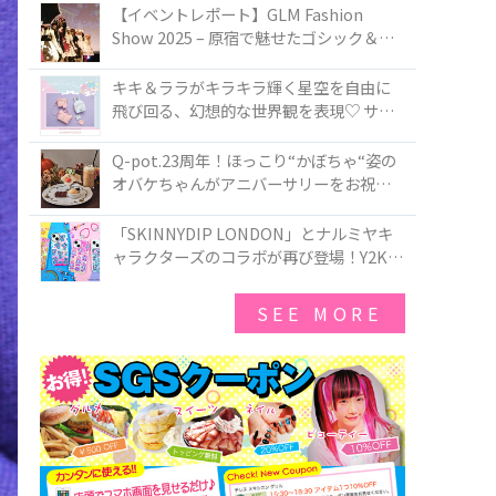
TOKYO
【イベントレポート】GLM Fashion
Show 2025 – 原宿で魅せたゴシック＆ロ
リータの最前線
キキ＆ララがキラキラ輝く星空を自由に
飛び回る、幻想的な世界観を表現♡ サマ
ンサベガから『リトルツインスターズ』
50周年アニバーサリーイヤー』を記念し
Q-pot.23周年！ほっこり“かぼちゃ“姿の
たコレクションが登場
オバケちゃんがアニバーサリーをお祝い
★「かぼちゃのオバケーキアクセサリ
ー」が新発売！Q-pot CAFE.では「かぼち
「SKINNYDIP LONDON」とナルミヤキ
ゃのオバケーキプレート」も登場
ャラクターズのコラボが再び登場！Y2Kム
ードを進化させた新作コレクションを発
売♪
SEE MORE