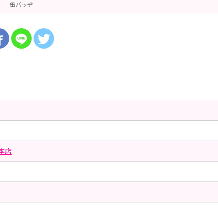
缶バッヂ
本店