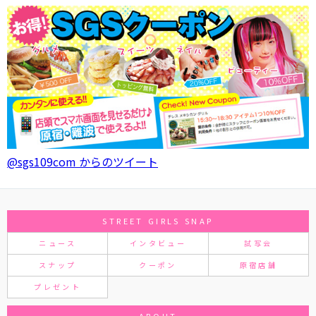
@sgs109com からのツイート
STREET GIRLS SNAP
ニュース
インタビュー
試写会
スナップ
クーポン
原宿店舗
プレゼント