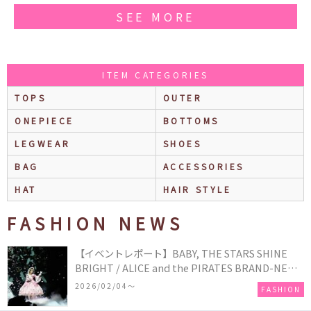
SEE MORE
ITEM CATEGORIES
TOPS
OUTER
ONEPIECE
BOTTOMS
LEGWEAR
SHOES
BAG
ACCESSORIES
HAT
HAIR STYLE
FASHION NEWS
【イベントレポート】BABY, THE STARS SHINE
BRIGHT / ALICE and the PIRATES BRAND-NEW
COLLECTION in TOKYO
2026/02/04〜
FASHION