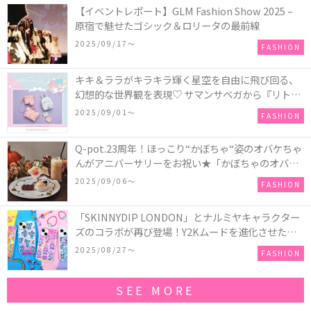
【イベントレポート】GLM Fashion Show 2025 –
原宿で魅せたゴシック＆ロリータの最前線
2025/09/17〜
FASHION
キキ＆ララがキラキラ輝く星空を自由に飛び回る、
幻想的な世界観を表現♡ サマンサベガから『リトル
ツインスターズ』50周年アニバーサリーイヤー』を
2025/09/01〜
FASHION
記念したコレクションが登場
Q-pot.23周年！ほっこり“かぼちゃ“姿のオバケちゃ
んがアニバーサリーをお祝い★「かぼちゃのオバケ
ーキアクセサリー」が新発売！Q-pot CAFE.では
2025/09/06〜
FASHION
「かぼちゃのオバケーキプレート」も登場
「SKINNYDIP LONDON」とナルミヤキャラクター
ズのコラボが再び登場！Y2Kムードを進化させた新
作コレクションを発売♪
2025/08/27〜
FASHION
SEE MORE