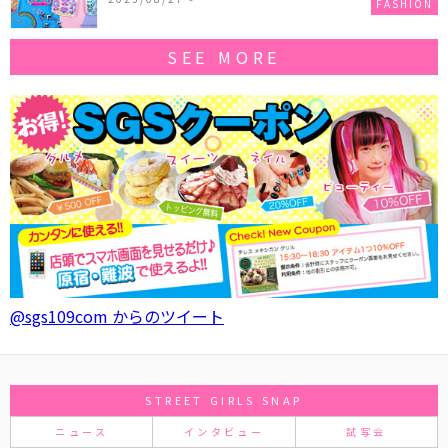
FASHION
SEE MORE
@sgs109com からのツイート
STREET GIRLS SNAP
ニュース
インタビュー
試写会