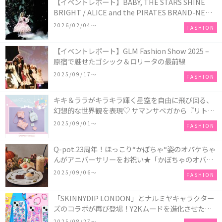
【イベントレポート】BABY, THE STARS SHINE
BRIGHT / ALICE and the PIRATES BRAND-NEW
COLLECTION in TOKYO
2026/02/04〜
FASHION
【イベントレポート】GLM Fashion Show 2025 –
原宿で魅せたゴシック＆ロリータの最前線
2025/09/17〜
FASHION
キキ＆ララがキラキラ輝く星空を自由に飛び回る、
幻想的な世界観を表現♡ サマンサベガから『リトル
ツインスターズ』50周年アニバーサリーイヤー』を
2025/09/01〜
FASHION
記念したコレクションが登場
Q-pot.23周年！ほっこり“かぼちゃ“姿のオバケちゃ
んがアニバーサリーをお祝い★「かぼちゃのオバケ
ーキアクセサリー」が新発売！Q-pot CAFE.では
2025/09/06〜
FASHION
「かぼちゃのオバケーキプレート」も登場
「SKINNYDIP LONDON」とナルミヤキャラクター
ズのコラボが再び登場！Y2Kムードを進化させた新
作コレクションを発売♪
2025/08/27〜