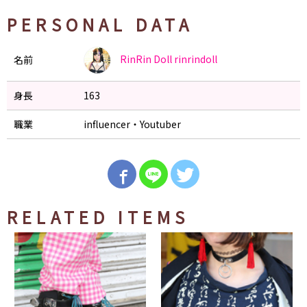
PERSONAL DATA
RinRin Doll
rinrindoll
名前
身長
163
職業
influencer・Youtuber
RELATED ITEMS