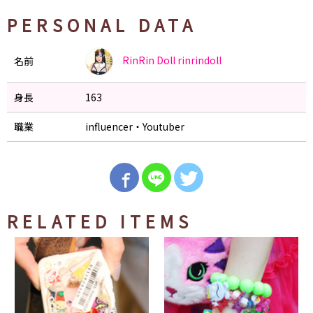
PERSONAL DATA
RinRin Doll
rinrindoll
名前
身長
163
職業
influencer・Youtuber
RELATED ITEMS