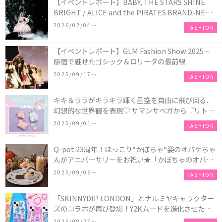
【イベントレポート】BABY, THE STARS SHINE
BRIGHT / ALICE and the PIRATES BRAND-NEW
COLLECTION in TOKYO
2026/02/04〜
FASHION
【イベントレポート】GLM Fashion Show 2025 –
原宿で魅せたゴシック＆ロリータの最前線
2025/09/17〜
FASHION
キキ＆ララがキラキラ輝く星空を自由に飛び回る、
幻想的な世界観を表現♡ サマンサベガから『リトル
ツインスターズ』50周年アニバーサリーイヤー』を
2025/09/01〜
FASHION
記念したコレクションが登場
Q-pot.23周年！ほっこり“かぼちゃ“姿のオバケちゃ
んがアニバーサリーをお祝い★「かぼちゃのオバケ
ーキアクセサリー」が新発売！Q-pot CAFE.では
2025/09/06〜
FASHION
「かぼちゃのオバケーキプレート」も登場
「SKINNYDIP LONDON」とナルミヤキャラクター
ズのコラボが再び登場！Y2Kムードを進化させた新
作コレクションを発売♪
2025/08/27〜