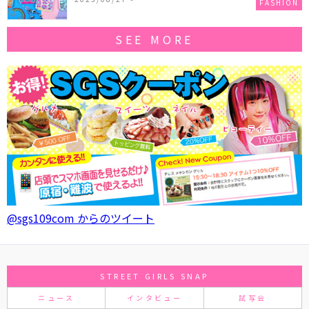
FASHION
SEE MORE
@sgs109com からのツイート
STREET GIRLS SNAP
ニュース
インタビュー
試写会