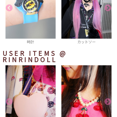
カットソー
リング
USER ITEMS
@
RINRINDOLL