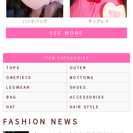
バッグ
ネックレス
ブルゾ
SEE MORE
ITEM CATEGORIES
TOPS
OUTER
ONEPIECE
BOTTOMS
LEGWEAR
SHOES
BAG
ACCESSORIES
HAT
HAIR STYLE
FASHION NEWS