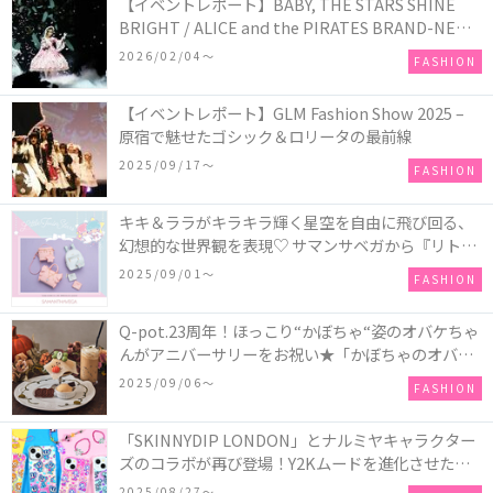
【イベントレポート】BABY, THE STARS SHINE
BRIGHT / ALICE and the PIRATES BRAND-NEW
COLLECTION in TOKYO
2026/02/04〜
FASHION
【イベントレポート】GLM Fashion Show 2025 –
原宿で魅せたゴシック＆ロリータの最前線
2025/09/17〜
FASHION
キキ＆ララがキラキラ輝く星空を自由に飛び回る、
幻想的な世界観を表現♡ サマンサベガから『リトル
ツインスターズ』50周年アニバーサリーイヤー』を
2025/09/01〜
FASHION
記念したコレクションが登場
Q-pot.23周年！ほっこり“かぼちゃ“姿のオバケちゃ
んがアニバーサリーをお祝い★「かぼちゃのオバケ
ーキアクセサリー」が新発売！Q-pot CAFE.では
2025/09/06〜
FASHION
「かぼちゃのオバケーキプレート」も登場
「SKINNYDIP LONDON」とナルミヤキャラクター
ズのコラボが再び登場！Y2Kムードを進化させた新
作コレクションを発売♪
2025/08/27〜