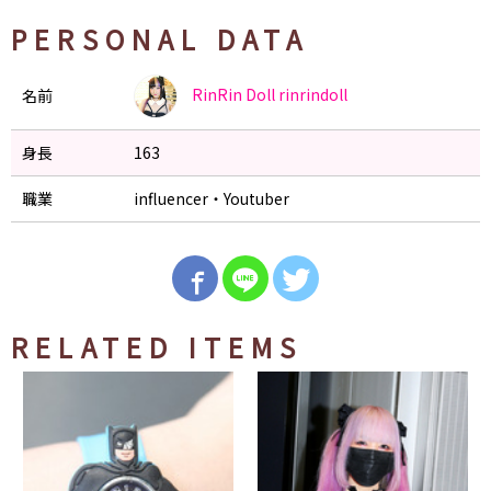
PERSONAL DATA
RinRin Doll
rinrindoll
名前
身長
163
職業
influencer・Youtuber
RELATED ITEMS