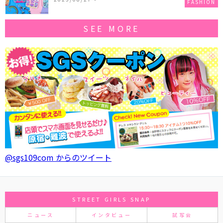
FASHION
SEE MORE
@sgs109com からのツイート
STREET GIRLS SNAP
ニュース
インタビュー
試写会