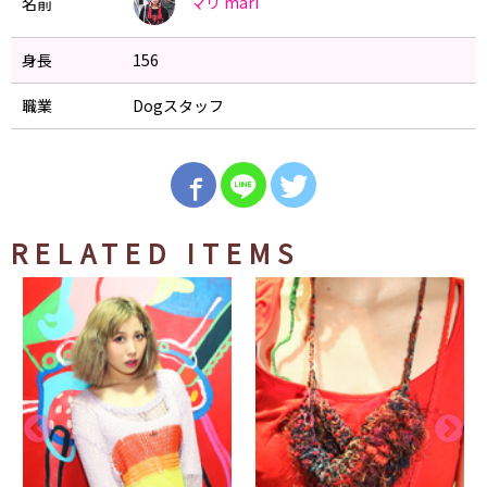
マリ
mari
名前
身長
156
職業
Dogスタッフ
RELATED ITEMS