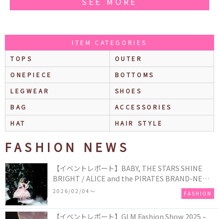
SEE MORE
ITEM CATEGORIES
TOPS
OUTER
ONEPIECE
BOTTOMS
LEGWEAR
SHOES
BAG
ACCESSORIES
HAT
HAIR STYLE
FASHION NEWS
【イベントレポート】BABY, THE STARS SHINE
BRIGHT / ALICE and the PIRATES BRAND-NEW
COLLECTION in TOKYO
2026/02/04〜
FASHION
【イベントレポート】GLM Fashion Show 2025 –