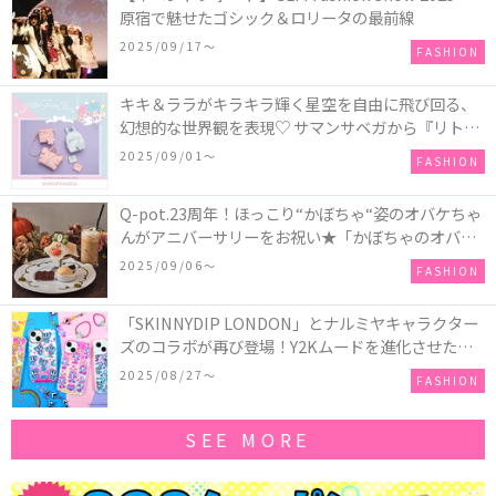
原宿で魅せたゴシック＆ロリータの最前線
2025/09/17〜
FASHION
キキ＆ララがキラキラ輝く星空を自由に飛び回る、
幻想的な世界観を表現♡ サマンサベガから『リトル
ツインスターズ』50周年アニバーサリーイヤー』を
2025/09/01〜
FASHION
記念したコレクションが登場
Q-pot.23周年！ほっこり“かぼちゃ“姿のオバケちゃ
んがアニバーサリーをお祝い★「かぼちゃのオバケ
ーキアクセサリー」が新発売！Q-pot CAFE.では
2025/09/06〜
FASHION
「かぼちゃのオバケーキプレート」も登場
「SKINNYDIP LONDON」とナルミヤキャラクター
ズのコラボが再び登場！Y2Kムードを進化させた新
作コレクションを発売♪
2025/08/27〜
FASHION
SEE MORE