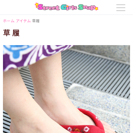
ホーム
アイテム
草履
草履