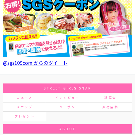
@sgs109com からのツイート
STREET GIRLS SNAP
ニュース
インタビュー
試写会
スナップ
クーポン
原宿店舗
プレゼント
ABOUT