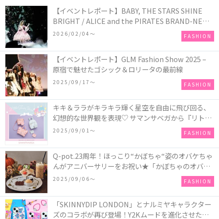
【イベントレポート】BABY, THE STARS SHINE
BRIGHT / ALICE and the PIRATES BRAND-NEW
COLLECTION in TOKYO
2026/02/04〜
FASHION
【イベントレポート】GLM Fashion Show 2025 –
原宿で魅せたゴシック＆ロリータの最前線
2025/09/17〜
FASHION
キキ＆ララがキラキラ輝く星空を自由に飛び回る、
幻想的な世界観を表現♡ サマンサベガから『リトル
ツインスターズ』50周年アニバーサリーイヤー』を
2025/09/01〜
FASHION
記念したコレクションが登場
Q-pot.23周年！ほっこり“かぼちゃ“姿のオバケちゃ
んがアニバーサリーをお祝い★「かぼちゃのオバケ
ーキアクセサリー」が新発売！Q-pot CAFE.では
2025/09/06〜
FASHION
「かぼちゃのオバケーキプレート」も登場
「SKINNYDIP LONDON」とナルミヤキャラクター
ズのコラボが再び登場！Y2Kムードを進化させた新