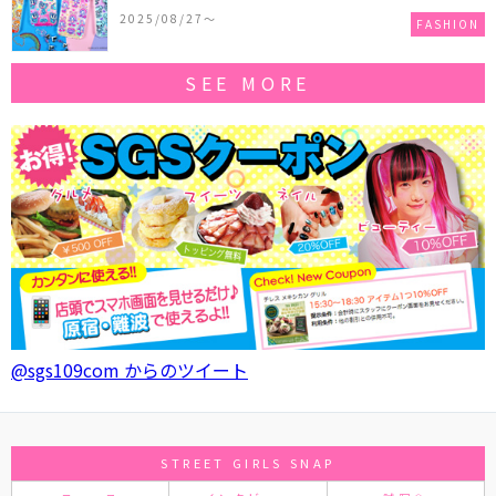
作コレクションを発売♪
2025/08/27〜
FASHION
SEE MORE
@sgs109com からのツイート
STREET GIRLS SNAP