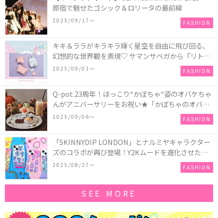
原宿で魅せたゴシック＆ロリータの最前線
2025/09/17〜
FASHION
キキ＆ララがキラキラ輝く星空を自由に飛び回る、
幻想的な世界観を表現♡ サマンサベガから『リトル
ツインスターズ』50周年アニバーサリーイヤー』を
2025/09/01〜
FASHION
記念したコレクションが登場
Q-pot.23周年！ほっこり“かぼちゃ“姿のオバケちゃ
んがアニバーサリーをお祝い★「かぼちゃのオバケ
ーキアクセサリー」が新発売！Q-pot CAFE.では
2025/09/06〜
FASHION
「かぼちゃのオバケーキプレート」も登場
「SKINNYDIP LONDON」とナルミヤキャラクター
ズのコラボが再び登場！Y2Kムードを進化させた新
作コレクションを発売♪
2025/08/27〜
FASHION
SEE MORE