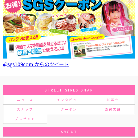
@sgs109com からのツイート
STREET GIRLS SNAP
ニュース
インタビュー
試写会
スナップ
クーポン
原宿店舗
プレゼント
ABOUT