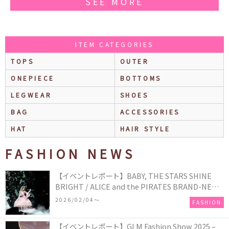
SEE MORE
ITEM CATEGORIES
TOPS
OUTER
ONEPIECE
BOTTOMS
LEGWEAR
SHOES
BAG
ACCESSORIES
HAT
HAIR STYLE
FASHION NEWS
【イベントレポート】BABY, THE STARS SHINE
BRIGHT / ALICE and the PIRATES BRAND-NEW
COLLECTION in TOKYO
2026/02/04〜
FASHION
【イベントレポート】GLM Fashion Show 2025 –