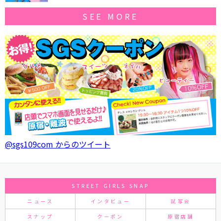
SEE MORE
@sgs109com からのツイート
STREET GIRLS SNAP
ニュース
インタビュー
試写会
スナップ
クーポン
原宿店舗