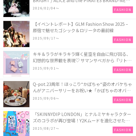
BRIGHT / ALICE and the PIRATES BRAND-NEW
COLLECTION in TOKYO
2026/02/04〜
FASHION
【イベントレポート】GLM Fashion Show 2025 –
原宿で魅せたゴシック＆ロリータの最前線
2025/09/17〜
FASHION
キキ＆ララがキラキラ輝く星空を自由に飛び回る、
幻想的な世界観を表現♡ サマンサベガから『リトル
ツインスターズ』50周年アニバーサリーイヤー』を
2025/09/01〜
FASHION
記念したコレクションが登場
Q-pot.23周年！ほっこり“かぼちゃ“姿のオバケちゃ
んがアニバーサリーをお祝い★「かぼちゃのオバケ
ーキアクセサリー」が新発売！Q-pot CAFE.では
2025/09/06〜
FASHION
「かぼちゃのオバケーキプレート」も登場
「SKINNYDIP LONDON」とナルミヤキャラクター
ズのコラボが再び登場！Y2Kムードを進化させた新
作コレクションを発売♪
2025/08/27〜
FASHION