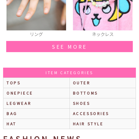
ネックレス
ネックレス
SEE MORE
ITEM CATEGORIES
TOPS
OUTER
ONEPIECE
BOTTOMS
LEGWEAR
SHOES
BAG
ACCESSORIES
HAT
HAIR STYLE
FASHION NEWS