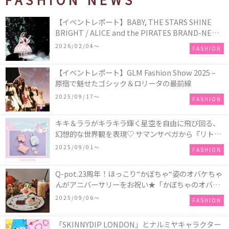
【イベントレポート】BABY, THE STARS SHINE
BRIGHT / ALICE and the PIRATES BRAND-NEW
COLLECTION in TOKYO
2026/02/04〜
FASHION
【イベントレポート】GLM Fashion Show 2025 –
原宿で魅せたゴシック＆ロリータの最前線
2025/09/17〜
FASHION
キキ＆ララがキラキラ輝く星空を自由に飛び回る、
幻想的な世界観を表現♡ サマンサベガから『リトル
ツインスターズ』50周年アニバーサリーイヤー』を
2025/09/01〜
FASHION
記念したコレクションが登場
Q-pot.23周年！ほっこり“かぼちゃ“姿のオバケちゃ
んがアニバーサリーをお祝い★「かぼちゃのオバケ
ーキアクセサリー」が新発売！Q-pot CAFE.では
2025/09/06〜
FASHION
「かぼちゃのオバケーキプレート」も登場
「SKINNYDIP LONDON」とナルミヤキャラクター