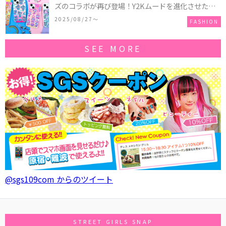
ズのコラボが再び登場！Y2Kムードを進化させた新
作コレクションを発売♪
2025/08/27〜
FASHION
SEE MORE
@sgs109com からのツイート
STREET GIRLS SNAP